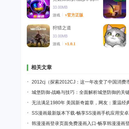
33.00MB
v官方正版
游戏
狩猎之道
33.00MB
v1.0.1
游戏
相关文章
2012cj（探索2012CJ：这一年改变了中国消
城堡防御-战略与技巧：全面解析城堡防御的关
无法满足1980年 美国新奇篇章，网友：重温
SS漫画最新版本下载-畅享SS漫画手机应用安卓正式
韩漫漫画登录页面免费漫画入口-畅享韩漫漫画