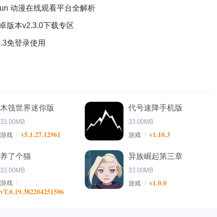
ofun 动漫在线观看平台全解析
版本v2.3.0下载专区
.3免登录使用
木筏世界迷你版
代号速降手机版
33.00MB
33.00MB
v5.1.27.12961
v1.10.3
游戏
游戏
养了个猫
异族崛起第三章
33.00MB
33.00MB
v1.0.0
游戏
游戏
vT.0.19.382204251506