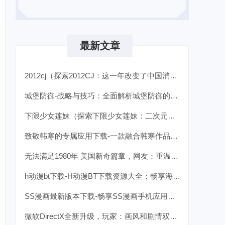
最新文章
2012cj（探索2012CJ：这一年改变了中国消费市场的关键趋势）
城堡防御-战略与技巧：全面解析城堡防御的关键要素
下限少女莲妹（探索下限少女莲妹：二次元文化中的另类角色魅力）
致敬韩寒的专属应用下载-一款融合韩寒作品的阅读APP最新版本
无法满足1980年 美国新奇篇章，网友：重温经典，体验不一样的精彩！
h动漫bt下载-H动漫BT下载资源大全：畅享海量高品质作品
SS漫画最新版本下载-畅享SS漫画手机应用安卓正式版v2.3.5
微软DirectX全新升级，玩家：画风和剧情双重提升，游戏体验前所未有！