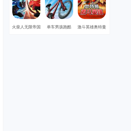
火柴人无限帝国
单车男孩跑酷
激斗英雄奥特曼
3d版