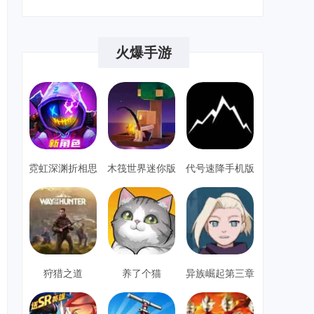
火爆手游
霓虹深渊折相思
木筏世界迷你版
代号速降手机版
单机安卓
狩猎之道
养了个猫
异族崛起第三章