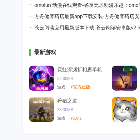
omofun 动漫在线观看-畅享无尽动漫乐趣：om
方舟健客药店最新app下载安装-方舟健客药店安卓
苍云阅读应用最新版本下载-苍云阅读安卓版v2.5
最新游戏
霓虹深渊折相思单机安卓
33.00MB
v官方正版
游戏
狩猎之道
33.00MB
v1.0.1
游戏