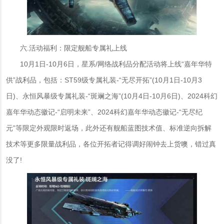
六.活动福利：限定舰船专属礼上线
10月1日-10月6日，星系/网络战利品分配活动将上线“嘉年华特
供”战利品，包括：ST59级专属礼装-“无尽开拓”(10月1日-10月3
日)、永恒风暴级专属礼装-“斑斓之海”(10月4日-10月6日)、2024科幻
嘉年华动态徽记-“启明未来”、2024科幻嘉年华动态徽记-“无尽纪
元”等限定外观限时返场，此外还有舰船蓝图技术值、标准逆向拆解
技术等更多限量战利品，各位开拓者记得调好闹钟去上货噢，错过真
没了!