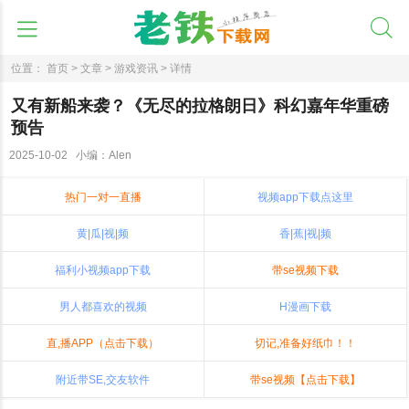
位置：
首页 >
文章 >
游戏资讯 >
详情
又有新船来袭？《无尽的拉格朗日》科幻嘉年华重磅
预告
2025-10-02 小编：Alen
热门一对一直播
视频app下载点这里
黄|瓜|视|频
香|蕉|视|频
福利小视频app下载
带se视频下载
男人都喜欢的视频
H漫画下载
直,播APP（点击下载）
切记,准备好纸巾！！
附近带SE,交友软件
带se视频【点击下载】