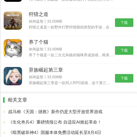
狩猎之道
休闲益智丨33.00MB
下载
狩猎之道是一款野外打野狩猎模拟类型的手游，在狩猎之道中你将会进入到一片真实的树林野外开始属于你的狩猎之旅，游戏中有很多好玩的模式以及各种猛兽等你进行挑战。你需要根据不同猎物的习性来打造各种不同的陷......
养了个猫
休闲益智丨33.00MB
下载
养了个猫是一款二次元风格的猫咪养成游戏，唯美治愈系的二次元画风，搭配随性自由的萌宠养成玩法，与各种各样的可爱猫咪欢乐互动，解锁各种精彩的玩法内容，畅享舒爽无比的云养猫体验。养了个猫怎么买房子1、首......
异族崛起第三章
休闲益智丨33.00MB
下载
异族崛起第三章是一款同人RPG游戏，这个第三章新增更多忍术可以选择，我们可以看到角色也多了一些，异族崛起第三章可以在熟悉的地图自由的探索了，挑战副本获取奖励，后续的话还可以和NPC互动，所以异族崛......
相关文章
战马称《天国：拯救》新作仍是大型开放世界游戏
《生化奇兵4》重磅情报公布 自适应AI掀起革命！
《暗黑破坏神4》国服本体免费活动延长至8月4日