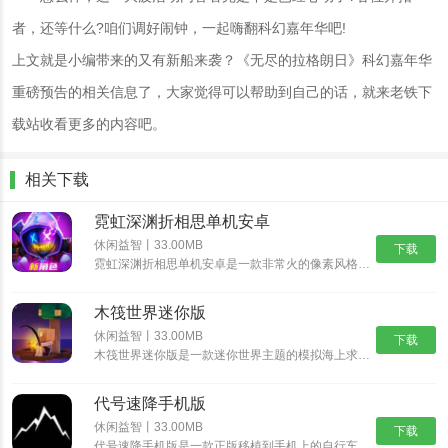
者，还等什么?咱们调好闹钟，一起嗨翻科幻嘉年华吧!
上文就是小编带来的又有新船来袭？《无尽的拉格朗日》科幻嘉年华
重磅预告的相关信息了，大家觉得可以帮助到自己的话，就来老铁下
载站收看更多的内容吧。
相关下载
霓虹深渊折相思单机安卓
休闲益智丨33.00MB
下载
霓虹深渊折相思单机安卓是一款非常火的像素风格动作冒险游戏，经典的像素风格，制作精湛的游戏场景，搭配出色的游戏音乐，为玩家带来身临其境的动作冒险体验，丰富精彩的游戏剧情，多样化的挑战任务，沉浸式体验......
木筏世界迷你版
休闲益智丨33.00MB
下载
木筏世界迷你版是一款迷你世界主题的模拟海上求生游戏，在木筏世界迷你版中可以从一块小木筏开始，收集资源，探索岛屿，发现大陆，结识伙伴，开启更精彩的迷你冒险之旅。沉浸式的探索玩法，带给你新鲜互动乐趣。......
代号速降手机版
休闲益智丨33.00MB
下载
代号速降手机版是一款正版移植到手机上的自行车骑行速降游戏。在这个游戏中，你将扮演一名自行车手，驾驶着自行车在险峻的山路上飞驰，挑战速降极限。游戏采用逼真的3D画面和流畅的操作，让你体验真实的自行车......