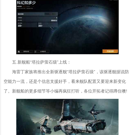
五.新舰船“塔拉萨萤石级”上线：
海雷丁家族将推出全新驱逐舰“塔拉萨萤石级”，该驱逐舰据说防
空能力一流，还是个信息支援好手，看来舰队配置又要迎来新变化
了。新舰船的更多细节等小编再疯狂打听，各位开拓者记得蹲住噢!