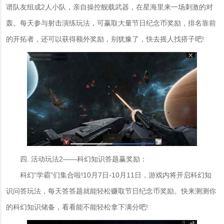
谱队友组成2人小队，亲自操控舰载武器，在星海里来一场刺激的对
轰。每天参与射击演练玩法，可赢取大量节日纪念币奖励，排名靠前
的开拓者，还可以获得额外奖励，别犹豫了，快去摇人找搭子吧!
四. 活动玩法2——科幻知识答题赢奖励：
科幻“学霸”们集合啦!10月7日-10月11日，游戏内将开启科幻知
识问答玩法，每天答答题就能轻松赚取节日纪念币奖励。快来测测你
的科幻知识储备，看看能不能轻松拿下满分吧!