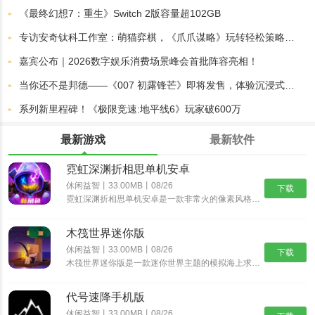
《最终幻想7：重生》Switch 2版容量超102GB
专访安奇钛科工作室：萌猫弈棋，《爪爪谋略》玩转轻松策略对局
嘉宾公布｜2026数字娱乐消费场景峰会首批阵容亮相！
当你还不是邦德——《007 初露锋芒》即将发售，体验沉浸式的特工成长历程
系列新里程碑！《极限竞速:地平线6》玩家破600万
最新游戏
最新软件
霓虹深渊折相思单机安卓
休闲益智丨33.00MB丨08/26
下载
霓虹深渊折相思单机安卓是一款非常火的像素风格动作冒险游戏，经典的像素风格，制作精湛的游戏场景，搭配出色的游戏音乐，为玩家带来身临其境的动作冒险体验，丰富精彩的游戏剧情，多样化的挑战任务，沉浸式体验......
木筏世界迷你版
休闲益智丨33.00MB丨08/26
下载
木筏世界迷你版是一款迷你世界主题的模拟海上求生游戏，在木筏世界迷你版中可以从一块小木筏开始，收集资源，探索岛屿，发现大陆，结识伙伴，开启更精彩的迷你冒险之旅。沉浸式的探索玩法，带给你新鲜互动乐趣。......
代号速降手机版
休闲益智丨33.00MB丨08/26