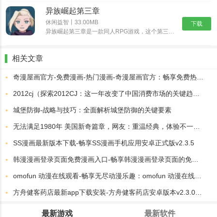
异族崛起第三章
休闲益智丨33.00MB
下载
异族崛起第三章是一款同人RPG游戏，这个第三章新增更多忍术可以选择，我们可以看到角色也多了一些，异族崛起第三章可以在熟悉的地图自由的探索了，挑战副本获取奖励，后续的话还可以和NPC互动，所以异族崛......
相关文章
奇漫屋画官方-免费漫画-热门漫画-奇漫屋画官方：畅享免费热门漫画的精彩世界
2012cj（探索2012CJ：这一年改变了中国消费市场的关键趋势）
城堡防御-战略与技巧：全面解析城堡防御的关键要素
无法满足1980年 美国新奇篇章，网友：重温经典，体验不一样的精彩！
SS漫画最新版本下载-畅享SS漫画手机应用安卓正式版v2.3.5
韩漫漫画登录页面免费漫画入口-畅享韩漫漫画登录页面的免费漫画入口，尽情探索你的漫画世界
omofun 动漫在线观看-畅享无尽动漫乐趣：omofun 动漫在线观看平台全解析
方舟健客药店最新app下载安装-方舟健客药店安卓版本v2.3.0下载专区
最新游戏
最新软件