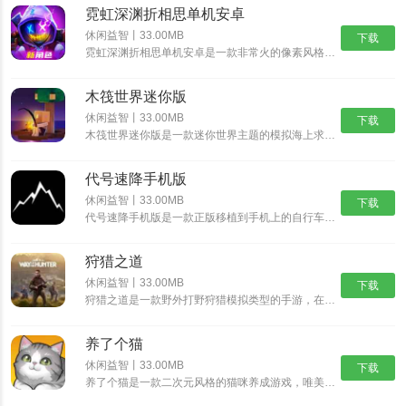
霓虹深渊折相思单机安卓
休闲益智丨33.00MB
下载
霓虹深渊折相思单机安卓是一款非常火的像素风格动作冒险游戏，经典的像素风格，制作精湛的游戏场景，搭配出色的游戏音乐，为玩家带来身临其境的动作冒险体验，丰富精彩的游戏剧情，多样化的挑战任务，沉浸式体验......
木筏世界迷你版
休闲益智丨33.00MB
下载
木筏世界迷你版是一款迷你世界主题的模拟海上求生游戏，在木筏世界迷你版中可以从一块小木筏开始，收集资源，探索岛屿，发现大陆，结识伙伴，开启更精彩的迷你冒险之旅。沉浸式的探索玩法，带给你新鲜互动乐趣。......
代号速降手机版
休闲益智丨33.00MB
下载
代号速降手机版是一款正版移植到手机上的自行车骑行速降游戏。在这个游戏中，你将扮演一名自行车手，驾驶着自行车在险峻的山路上飞驰，挑战速降极限。游戏采用逼真的3D画面和流畅的操作，让你体验真实的自行车......
狩猎之道
休闲益智丨33.00MB
下载
狩猎之道是一款野外打野狩猎模拟类型的手游，在狩猎之道中你将会进入到一片真实的树林野外开始属于你的狩猎之旅，游戏中有很多好玩的模式以及各种猛兽等你进行挑战。你需要根据不同猎物的习性来打造各种不同的陷......
养了个猫
休闲益智丨33.00MB
下载
养了个猫是一款二次元风格的猫咪养成游戏，唯美治愈系的二次元画风，搭配随性自由的萌宠养成玩法，与各种各样的可爱猫咪欢乐互动，解锁各种精彩的玩法内容，畅享舒爽无比的云养猫体验。养了个猫怎么买房子1、首......