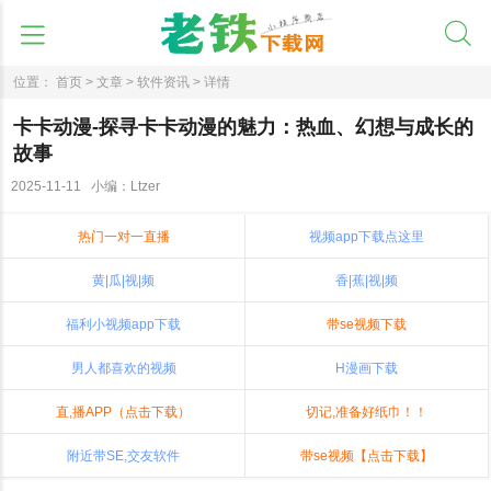
位置：
首页 >
文章 >
软件资讯 >
详情
卡卡动漫-探寻卡卡动漫的魅力：热血、幻想与成长的
故事
2025-11-11 小编：Ltzer
热门一对一直播
视频app下载点这里
黄|瓜|视|频
香|蕉|视|频
福利小视频app下载
带se视频下载
男人都喜欢的视频
H漫画下载
直,播APP（点击下载）
切记,准备好纸巾！！
附近带SE,交友软件
带se视频【点击下载】