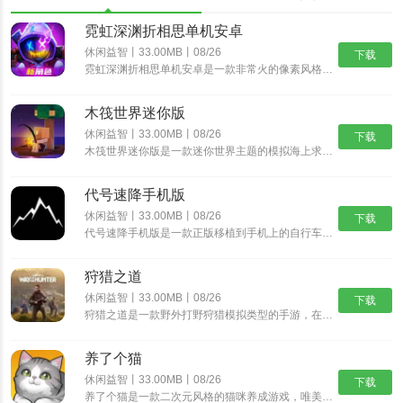
霓虹深渊折相思单机安卓
休闲益智丨33.00MB丨08/26
下载
霓虹深渊折相思单机安卓是一款非常火的像素风格动作冒险游戏，经典的像素风格，制作精湛的游戏场景，搭配出色的游戏音乐，为玩家带来身临其境的动作冒险体验，丰富精彩的游戏剧情，多样化的挑战任务，沉浸式体验......
木筏世界迷你版
休闲益智丨33.00MB丨08/26
下载
木筏世界迷你版是一款迷你世界主题的模拟海上求生游戏，在木筏世界迷你版中可以从一块小木筏开始，收集资源，探索岛屿，发现大陆，结识伙伴，开启更精彩的迷你冒险之旅。沉浸式的探索玩法，带给你新鲜互动乐趣。......
代号速降手机版
休闲益智丨33.00MB丨08/26
下载
代号速降手机版是一款正版移植到手机上的自行车骑行速降游戏。在这个游戏中，你将扮演一名自行车手，驾驶着自行车在险峻的山路上飞驰，挑战速降极限。游戏采用逼真的3D画面和流畅的操作，让你体验真实的自行车......
狩猎之道
休闲益智丨33.00MB丨08/26
下载
狩猎之道是一款野外打野狩猎模拟类型的手游，在狩猎之道中你将会进入到一片真实的树林野外开始属于你的狩猎之旅，游戏中有很多好玩的模式以及各种猛兽等你进行挑战。你需要根据不同猎物的习性来打造各种不同的陷......
养了个猫
休闲益智丨33.00MB丨08/26
下载
养了个猫是一款二次元风格的猫咪养成游戏，唯美治愈系的二次元画风，搭配随性自由的萌宠养成玩法，与各种各样的可爱猫咪欢乐互动，解锁各种精彩的玩法内容，畅享舒爽无比的云养猫体验。养了个猫怎么买房子1、首......