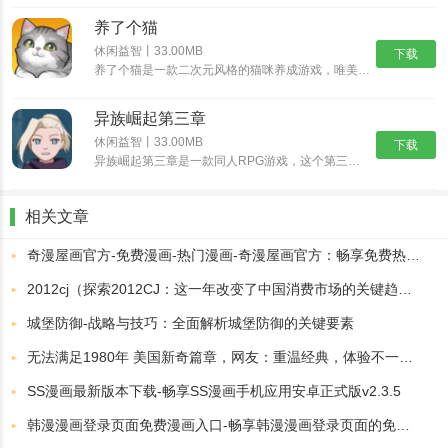
养了个猫
休闲益智丨33.00MB
下载
养了个猫是一款二次元风格的猫咪养成游戏，唯美治愈系的二次元画风，搭配随性自由的萌宠养成玩法，与各种各样的可爱猫咪欢乐互动，解锁各种精彩的玩法内容，畅享舒爽无比的云养猫体验。养了个猫怎么买房子1、首......
异族崛起第三章
休闲益智丨33.00MB
下载
异族崛起第三章是一款同人RPG游戏，这个第三章新增更多忍术可以选择，我们可以看到角色也多了一些，异族崛起第三章可以在熟悉的地图自由的探索了，挑战副本获取奖励，后续的话还可以和NPC互动，所以异族崛......
相关文章
奇漫屋画官方-免费漫画-热门漫画-奇漫屋画官方：畅享免费热门漫画的精彩世界
2012cj（探索2012CJ：这一年改变了中国消费市场的关键趋势）
城堡防御-战略与技巧：全面解析城堡防御的关键要素
无法满足1980年 美国新奇篇章，网友：重温经典，体验不一样的精彩！
SS漫画最新版本下载-畅享SS漫画手机应用安卓正式版v2.3.5
韩漫漫画登录页面免费漫画入口-畅享韩漫漫画登录页面的免费漫画入口，尽情探索你的漫画世界