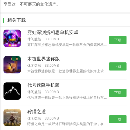
享受这一不可磨灭的文化遗产。
相关下载
霓虹深渊折相思单机安卓
休闲益智丨33.00MB
下载
霓虹深渊折相思单机安卓是一款非常火的像素风格动作冒险游戏，经典的像素风格，制作精湛的游戏场景，搭配出色的游戏音乐，为玩家带来身临其境的动作冒险体验，丰富精彩的游戏剧情，多样化的挑战任务，沉浸式体验......
木筏世界迷你版
休闲益智丨33.00MB
下载
木筏世界迷你版是一款迷你世界主题的模拟海上求生游戏，在木筏世界迷你版中可以从一块小木筏开始，收集资源，探索岛屿，发现大陆，结识伙伴，开启更精彩的迷你冒险之旅。沉浸式的探索玩法，带给你新鲜互动乐趣。......
代号速降手机版
休闲益智丨33.00MB
下载
代号速降手机版是一款正版移植到手机上的自行车骑行速降游戏。在这个游戏中，你将扮演一名自行车手，驾驶着自行车在险峻的山路上飞驰，挑战速降极限。游戏采用逼真的3D画面和流畅的操作，让你体验真实的自行车......
狩猎之道
休闲益智丨33.00MB
下载
狩猎之道是一款野外打野狩猎模拟类型的手游，在狩猎之道中你将会进入到一片真实的树林野外开始属于你的狩猎之旅，游戏中有很多好玩的模式以及各种猛兽等你进行挑战。你需要根据不同猎物的习性来打造各种不同的陷......