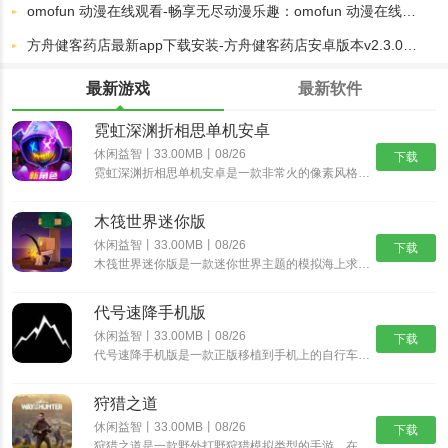
omofun 动漫在线观看-畅享无尽动漫乐趣：omofun 动漫在线观看平台全解析
方舟健客药店最新app下载安装-方舟健客药店安卓版本v2.3.0下载专区
最新游戏
最新软件
霓虹深渊折相思单机安卓
休闲益智丨33.00MB丨08/26
下载
霓虹深渊折相思单机安卓是一款非常火的像素风格动作冒险游戏，经典的像素风格，制作精湛的游戏场景，搭配出色的游戏音乐，为玩家带来身临其境的动作冒险体验，丰富精彩的游戏剧情，多样化的挑战任务，沉浸式体验......
木筏世界迷你版
休闲益智丨33.00MB丨08/26
下载
木筏世界迷你版是一款迷你世界主题的模拟海上求生游戏，在木筏世界迷你版中可以从一块小木筏开始，收集资源，探索岛屿，发现大陆，结识伙伴，开启更精彩的迷你冒险之旅。沉浸式的探索玩法，带给你新鲜互动乐趣。......
代号速降手机版
休闲益智丨33.00MB丨08/26
下载
代号速降手机版是一款正版移植到手机上的自行车骑行速降游戏。在这个游戏中，你将扮演一名自行车手，驾驶着自行车在险峻的山路上飞驰，挑战速降极限。游戏采用逼真的3D画面和流畅的操作，让你体验真实的自行车......
狩猎之道
休闲益智丨33.00MB丨08/26
下载
狩猎之道是一款野外打野狩猎模拟类型的手游，在狩猎之道中你将会进入到一片真实的树林野外开始属于你的狩猎之旅，游戏中有很多好玩的模式以及各种猛兽等你进行挑战。你需要根据不同猎物的习性来打造各种不同的陷......