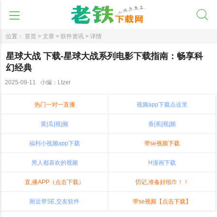
位置：
首页 >
文章 >
软件资讯 >
详情
星球大战 下载-星球大战系列电影下载指南：畅享科
幻经典
2025-09-11 小编：Ltzer
热门一对一直播
视频app下载点这里
黄|瓜|视|频
香|蕉|视|频
福利小视频app下载
带se视频下载
男人都喜欢的视频
H漫画下载
直,播APP（点击下载）
切记,准备好纸巾！！
附近带SE,交友软件
带se视频【点击下载】