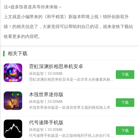
法+超多惊喜道具等你来体验～
上文就是小编带来的《和平精英》新版本即将上线！情怀创新双升
级！的相关信息了，大家觉得可以帮助到自己的话，就来老铁下载站
收看更多的内容吧。
相关下载
霓虹深渊折相思单机安卓
休闲益智丨33.00MB
下载
霓虹深渊折相思单机安卓是一款非常火的像素风格动作冒险游戏，经典的像素风格，制作精湛的游戏场景，搭配出色的游戏音乐，为玩家带来身临其境的动作冒险体验，丰富精彩的游戏剧情，多样化的挑战任务，沉浸式体验......
木筏世界迷你版
休闲益智丨33.00MB
下载
木筏世界迷你版是一款迷你世界主题的模拟海上求生游戏，在木筏世界迷你版中可以从一块小木筏开始，收集资源，探索岛屿，发现大陆，结识伙伴，开启更精彩的迷你冒险之旅。沉浸式的探索玩法，带给你新鲜互动乐趣。......
代号速降手机版
休闲益智丨33.00MB
下载
代号速降手机版是一款正版移植到手机上的自行车骑行速降游戏。在这个游戏中，你将扮演一名自行车手，驾驶着自行车在险峻的山路上飞驰，挑战速降极限。游戏采用逼真的3D画面和流畅的操作，让你体验真实的自行车......