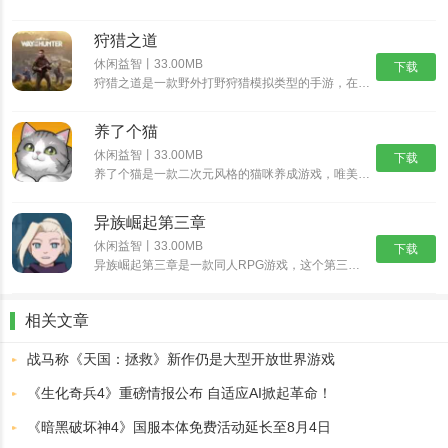
狩猎之道
休闲益智丨33.00MB
下载
狩猎之道是一款野外打野狩猎模拟类型的手游，在狩猎之道中你将会进入到一片真实的树林野外开始属于你的狩猎之旅，游戏中有很多好玩的模式以及各种猛兽等你进行挑战。你需要根据不同猎物的习性来打造各种不同的陷......
养了个猫
休闲益智丨33.00MB
下载
养了个猫是一款二次元风格的猫咪养成游戏，唯美治愈系的二次元画风，搭配随性自由的萌宠养成玩法，与各种各样的可爱猫咪欢乐互动，解锁各种精彩的玩法内容，畅享舒爽无比的云养猫体验。养了个猫怎么买房子1、首......
异族崛起第三章
休闲益智丨33.00MB
下载
异族崛起第三章是一款同人RPG游戏，这个第三章新增更多忍术可以选择，我们可以看到角色也多了一些，异族崛起第三章可以在熟悉的地图自由的探索了，挑战副本获取奖励，后续的话还可以和NPC互动，所以异族崛......
相关文章
战马称《天国：拯救》新作仍是大型开放世界游戏
《生化奇兵4》重磅情报公布 自适应AI掀起革命！
《暗黑破坏神4》国服本体免费活动延长至8月4日