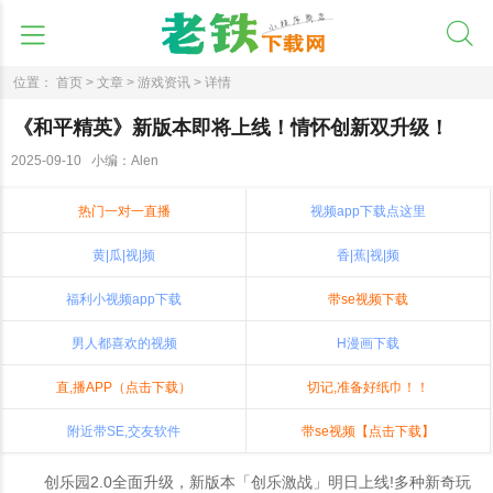
位置：
首页 >
文章 >
游戏资讯 >
详情
《和平精英》新版本即将上线！情怀创新双升级！
2025-09-10 小编：Alen
热门一对一直播
视频app下载点这里
黄|瓜|视|频
香|蕉|视|频
福利小视频app下载
带se视频下载
男人都喜欢的视频
H漫画下载
直,播APP（点击下载）
切记,准备好纸巾！！
附近带SE,交友软件
带se视频【点击下载】
创乐园2.0全面升级，新版本「创乐激战」明日上线!多种新奇玩