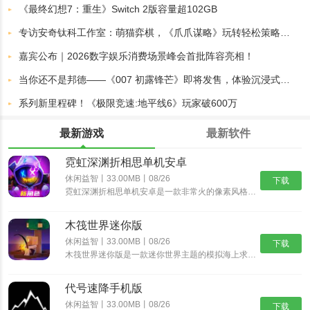
《最终幻想7：重生》Switch 2版容量超102GB
专访安奇钛科工作室：萌猫弈棋，《爪爪谋略》玩转轻松策略对局
嘉宾公布｜2026数字娱乐消费场景峰会首批阵容亮相！
当你还不是邦德——《007 初露锋芒》即将发售，体验沉浸式的特工成长历程
系列新里程碑！《极限竞速:地平线6》玩家破600万
最新游戏
最新软件
霓虹深渊折相思单机安卓
休闲益智丨33.00MB丨08/26
下载
霓虹深渊折相思单机安卓是一款非常火的像素风格动作冒险游戏，经典的像素风格，制作精湛的游戏场景，搭配出色的游戏音乐，为玩家带来身临其境的动作冒险体验，丰富精彩的游戏剧情，多样化的挑战任务，沉浸式体验......
木筏世界迷你版
休闲益智丨33.00MB丨08/26
下载
木筏世界迷你版是一款迷你世界主题的模拟海上求生游戏，在木筏世界迷你版中可以从一块小木筏开始，收集资源，探索岛屿，发现大陆，结识伙伴，开启更精彩的迷你冒险之旅。沉浸式的探索玩法，带给你新鲜互动乐趣。......
代号速降手机版
休闲益智丨33.00MB丨08/26
下载