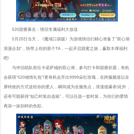
520甜蜜暴击：情侣专属福利大放送
5月20日当天，《魔域口袋版》为游戏情侣们精心准备了“双心湖
浪漫企划”，快带上你的那个TA，一起开启甜蜜之旅，赢取丰厚福利
吧!
与伴侣组队前往卡诺萨城的双心湖，参与打卡和甜蜜祈愿，有机
会获得“520倾情礼包”!更有机会开出9999朵红玫瑰，在跨服频道以全
屏特效的方式送给你的爱人，瞬间成为全服焦点，浪漫值爆表!此外，
还有可能获得“知己时装自选箱”，可以任选一套时装，为你们的爱情
再添一抹别样的色彩。