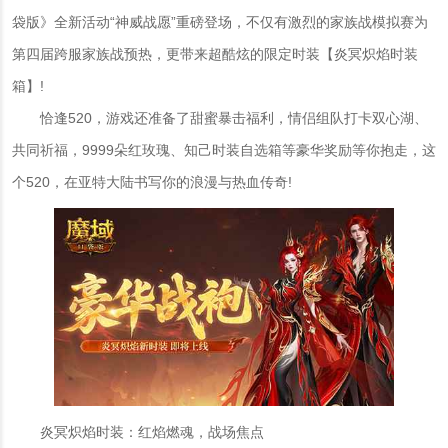
袋版》全新活动“神威战愿”重磅登场，不仅有激烈的家族战模拟赛为
第四届跨服家族战预热，更带来超酷炫的限定时装【炎冥炽焰时装
箱】!
恰逢520，游戏还准备了甜蜜暴击福利，情侣组队打卡双心湖、
共同祈福，9999朵红玫瑰、知己时装自选箱等豪华奖励等你抱走，这
个520，在亚特大陆书写你的浪漫与热血传奇!
炎冥炽焰时装：红焰燃魂，战场焦点