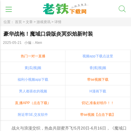
位置：
首页 >
文章 >
游戏资讯 >
详情
豪华战袍！魔域口袋版炎冥炽焰新时装
2025-05-21 小编：Alen
热门一对一直播
视频app下载点这里
黄|瓜|视|频
香|蕉|视|频
福利小视频app下载
带se视频下载
男人都喜欢的视频
H漫画下载
直,播APP（点击下载）
切记,准备好纸巾！！
附近带SE,交友软件
带se视频【点击下载】
战火与浪漫交织，热血共甜蜜齐飞!5月20日-6月16日，《魔域口