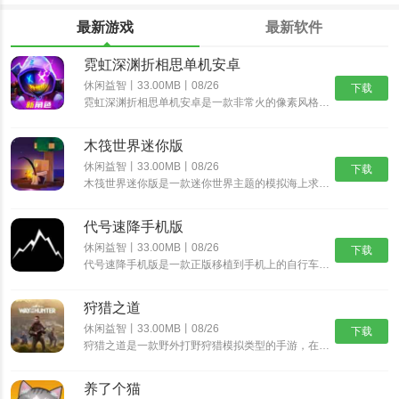
最新游戏
最新软件
霓虹深渊折相思单机安卓
休闲益智丨33.00MB丨08/26
下载
霓虹深渊折相思单机安卓是一款非常火的像素风格动作冒险游戏，经典的像素风格，制作精湛的游戏场景，搭配出色的游戏音乐，为玩家带来身临其境的动作冒险体验，丰富精彩的游戏剧情，多样化的挑战任务，沉浸式体验......
木筏世界迷你版
休闲益智丨33.00MB丨08/26
下载
木筏世界迷你版是一款迷你世界主题的模拟海上求生游戏，在木筏世界迷你版中可以从一块小木筏开始，收集资源，探索岛屿，发现大陆，结识伙伴，开启更精彩的迷你冒险之旅。沉浸式的探索玩法，带给你新鲜互动乐趣。......
代号速降手机版
休闲益智丨33.00MB丨08/26
下载
代号速降手机版是一款正版移植到手机上的自行车骑行速降游戏。在这个游戏中，你将扮演一名自行车手，驾驶着自行车在险峻的山路上飞驰，挑战速降极限。游戏采用逼真的3D画面和流畅的操作，让你体验真实的自行车......
狩猎之道
休闲益智丨33.00MB丨08/26
下载
狩猎之道是一款野外打野狩猎模拟类型的手游，在狩猎之道中你将会进入到一片真实的树林野外开始属于你的狩猎之旅，游戏中有很多好玩的模式以及各种猛兽等你进行挑战。你需要根据不同猎物的习性来打造各种不同的陷......
养了个猫