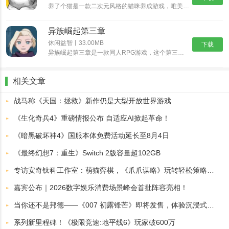
养了个猫是一款二次元风格的猫咪养成游戏，唯美治愈系的二次元画风，搭配随性自由的萌宠养成玩法，与各种各样的可爱猫咪欢乐互动，解锁各种精彩的玩法内容，畅享舒爽无比的云养猫体验。养了个猫怎么买房子1、首......
异族崛起第三章
休闲益智丨33.00MB
下载
异族崛起第三章是一款同人RPG游戏，这个第三章新增更多忍术可以选择，我们可以看到角色也多了一些，异族崛起第三章可以在熟悉的地图自由的探索了，挑战副本获取奖励，后续的话还可以和NPC互动，所以异族崛......
相关文章
战马称《天国：拯救》新作仍是大型开放世界游戏
《生化奇兵4》重磅情报公布 自适应AI掀起革命！
《暗黑破坏神4》国服本体免费活动延长至8月4日
《最终幻想7：重生》Switch 2版容量超102GB
专访安奇钛科工作室：萌猫弈棋，《爪爪谋略》玩转轻松策略对局
嘉宾公布｜2026数字娱乐消费场景峰会首批阵容亮相！
当你还不是邦德——《007 初露锋芒》即将发售，体验沉浸式的特工成长历程
系列新里程碑！《极限竞速:地平线6》玩家破600万