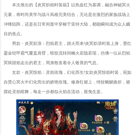
本次推出的【炎冥炽焰时装箱】以热血红为基调，融合神秘冥火
元素，将时尚美学与战斗风格完美结合，无论是在激烈的家族战场上
冲锋陷阵，还是在日常闲逛中穿梭于亚特大陆，都能瞬间成为众人瞩
目的焦点。
男款・炎冥炽浪：烈焰君主，踏火而来!炎冥炽浪时装上身，墨红
鎏金铠甲霸气覆盖肩臂，暗纹流转间幽火若隐若现，仿佛一位从烈焰
冥狱踏焰走出的君主，周身散发着令人敬畏的气息。
女款・炎冥惊焰：灵焰玫瑰，幻化而生!女款炎冥惊焰时装，宛如
自焚心冥火中幻化而出的娇艳玫瑰。修身红裙上，绮纹蜿蜒曲折，裙
摆处灵焰暗舞，每走一步都似火焰在流动，摇曳生姿。