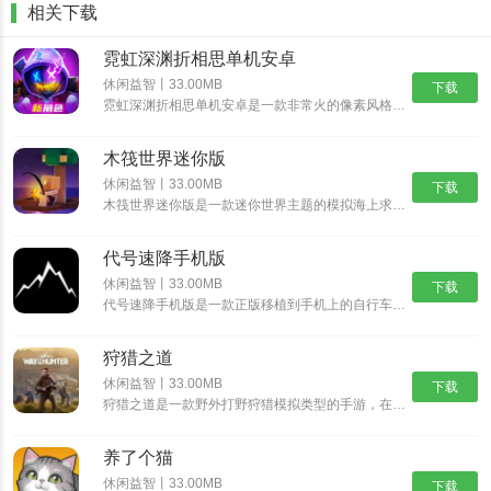
相关下载
霓虹深渊折相思单机安卓
休闲益智丨33.00MB
下载
霓虹深渊折相思单机安卓是一款非常火的像素风格动作冒险游戏，经典的像素风格，制作精湛的游戏场景，搭配出色的游戏音乐，为玩家带来身临其境的动作冒险体验，丰富精彩的游戏剧情，多样化的挑战任务，沉浸式体验......
木筏世界迷你版
休闲益智丨33.00MB
下载
木筏世界迷你版是一款迷你世界主题的模拟海上求生游戏，在木筏世界迷你版中可以从一块小木筏开始，收集资源，探索岛屿，发现大陆，结识伙伴，开启更精彩的迷你冒险之旅。沉浸式的探索玩法，带给你新鲜互动乐趣。......
代号速降手机版
休闲益智丨33.00MB
下载
代号速降手机版是一款正版移植到手机上的自行车骑行速降游戏。在这个游戏中，你将扮演一名自行车手，驾驶着自行车在险峻的山路上飞驰，挑战速降极限。游戏采用逼真的3D画面和流畅的操作，让你体验真实的自行车......
狩猎之道
休闲益智丨33.00MB
下载
狩猎之道是一款野外打野狩猎模拟类型的手游，在狩猎之道中你将会进入到一片真实的树林野外开始属于你的狩猎之旅，游戏中有很多好玩的模式以及各种猛兽等你进行挑战。你需要根据不同猎物的习性来打造各种不同的陷......
养了个猫
休闲益智丨33.00MB
下载