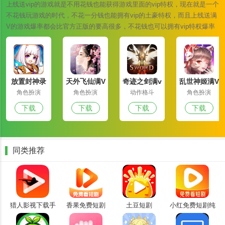
上线送vip的游戏就是不用花钱也能获得游戏里面的vip特权，现在就是一个
不花钱玩游戏的时代，不花一分钱也能拥有vip的土豪特权，而且上线送满
V的游戏爆率都会比官方正版的要高很多，不花钱也可以拥有vip特权爆率
欢聊堡软件特色
也是翻倍的上调，您还在等什么快来下载一款试试吧！
软件里面有很多的语音派对，用户可自由选择加入，进行派对交友。
用户可以在个人主页进行个人资料和个性签名编辑，自信展示自我。
软件的搜索功能助力用户快速找友并聊天交友，提高用户的交友效
放置封神录
天外飞仙满V
奇迹之剑满v
乱世神姬满V
满v版
版
版
版
角色扮演
角色扮演
动作格斗
角色扮演
率。
下载
下载
下载
下载
用户可以将自己感兴趣的人添加为好友，方便随时查看和与其交流。
欢聊堡软件亮点
你可以在app里设置自己的个人资料，上传自己的语音作品，在app
同类推荐
里找到一个用户知道自己声控标签的时候还在调音的朋友。
你可以把一段话录成漂流瓶，在app里认识陌生人，通过自己的声音
在网上找到cp，认识伴侣。
可以和朋友匿名聊天，在app里勇敢向喜欢的人表白，得到你的爱。
猎人影视下载手
香果免费短剧
土豆短剧
小红免费短剧纯
可以和异性交流，在app里通过声音是一种深刻的理解，让朋友可以
机版
净版