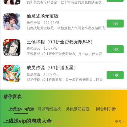
我和美女有个约会是一款非常有趣的角色扮演游戏，
我和美女有个约会有着精美的画面和丰富的游戏内
容，而这些角色都是真实人物，也可以选择自己比较
仙魔战场元宝版
喜欢的角色，不断的提高自我的魅力，如果玩家对我
和美女有个约会感兴趣的话，那就快来预约体验游玩
角色扮演丨595.64MB
下载
吧！
仙魔战场元宝版是一款根据超人气同名小说改编而成
的玄幻修仙游戏，唯美经典的国风世界，自由御剑飞
行探索神秘的东方大陆，自由司仪畅游这个心跳仙侠
王侯将相（0.1折全密卷无限648）
世界，穿梭在神秘的仙魔大陆，沉浸式交友修炼，酣
战各路仙魔。
模拟经营丨10.07MB
下载
王侯将相（0.1折全密卷无限648）是一款古代为背
景的经营养成手游，游戏中宏大的世界观让游戏与原
著剧情完美结合，丰富多样的玩法，特效爆表的技
戒灵传说（0.1折送五星）
能，酣畅淋漓的战斗让你热血澎湃！
枪战射击丨10.09MB
下载
戒灵传说（0.1折送五星）是一款近未来世界，以异
能者、原力科技为背景的RPG卡牌大作。颠覆式创
新卡组，海量卡牌搭配及阵营组合，衍生出丰富策略
与无穷趣味！爬天梯打Boss，丰富玩法，非比寻常
猜你喜欢
的游戏体验！提升英雄战斗力，并最终抵御外星人入
侵。
上线送vip的游
可以离线挂机
类似梦幻西游
回合制手游
戏大全
游戏大全
的手游大全
上线送vip的游戏大全
更多>