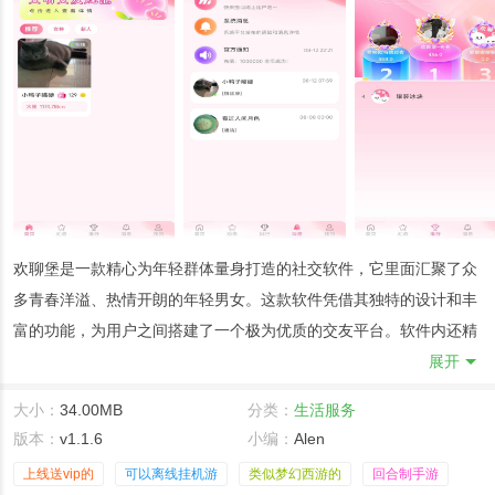
欢聊堡是一款精心为年轻群体量身打造的社交软件，它里面汇聚了众
多青春洋溢、热情开朗的年轻男女。这款软件凭借其独特的设计和丰
富的功能，为用户之间搭建了一个极为优质的交友平台。软件内还精
心设置了丰富多样的聊天室，涵盖了游戏、音乐、影视、运动等各个
展开
领域。用户可以根据自己的兴趣爱好，自由选择感兴趣的聊天室加
大小：
34.00MB
分类：
生活服务
入。在聊天室中，大家可以参与热闹的多人聊天互动，与来自不同地
版本：
v1.1.6
小编：
Alen
方的朋友一起谈天说地，进行高效的线上交友，让交友过程变得更加
上线送vip的
可以离线挂机游
类似梦幻西游的
回合制手游
轻松愉快。