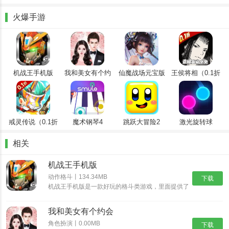
欢聊堡软件介绍
火爆手游
在这里，用户无需受时间和空间的限制，只要打开软件，就能随时与
平台上其他在线的人展开各种各样的聊天互动。无论是分享生活中的
趣事、交流兴趣爱好，还是探讨热门话题，都能畅所欲言，毫无拘
束。通过这样的交流，用户可以轻松结识到更多志同道合的新朋友，
机战王手机版
我和美女有个约
仙魔战场元宝版
王侯将相（0.1折
会
全密卷无限
拓展自己的社交圈子。
648）
戒灵传说（0.1折
魔术钢琴4
跳跃大冒险2
激光旋转球
送五星）
相关
机战王手机版
动作格斗丨134.34MB
下载
机战王手机版是一款好玩的格斗类游戏，里面提供了
超多的机甲造型，每一种机甲都具有不同的技能，让
你可以尽情的体验超多的格斗乐趣，并且还能够进入
我和美女有个约会
场景中开启冒险之旅，收集更多的装备提升机甲的属
性。
角色扮演丨0.00MB
下载