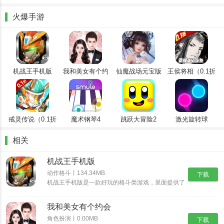
战斗、科幻奇幻、耽美爱情等等。对于喜欢耽美漫画的用户来说，腾
讯漫画也提供了专门的区域和更新机制，让他们能够更加方便地获取
火爆手游
自己喜爱的作品。
机战王手机版
我和美女有个约
仙魔战场元宝版
王侯将相（0.1折
会
全密卷无限
648）
戒灵传说（0.1折
魔术钢琴4
跳跃大冒险2
激光旋转球
送五星）
相关
机战王手机版
动作格斗丨134.34MB
下载
机战王手机版是一款好玩的格斗类游戏，里面提供了
超多的机甲造型，每一种机甲都具有不同的技能，让
你可以尽情的体验超多的格斗乐趣，并且还能够进入
我和美女有个约会
场景中开启冒险之旅，收集更多的装备提升机甲的属
性。
角色扮演丨0.00MB
下载