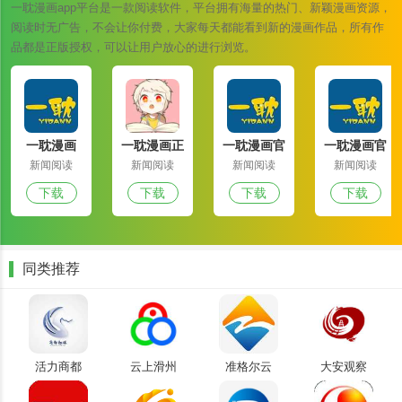
一耽漫画app平台是一款阅读软件，平台拥有海量的热门、新颖漫画资源，
清真品，确保视觉享受和内容质量。
阅读时无广告，不会让你付费，大家每天都能看到新的漫画作品，所有作
2. 该网站涵盖了多种风格的动漫作品，用户可以根据自己的个人喜好
品都是正版授权，可以让用户放心的进行浏览。
下载并观看自己喜欢的动漫作品。
3. 该软件提供了一个直观的搜索和分类系统，使它很容易发现和阅读
喜爱的漫画。
一耽漫画
一耽漫画正
一耽漫画官
一耽漫画官
4. 在这个平台上，读者可以沉浸在阅读的乐趣中，享受各种免费的动
app官网下
版官网韩版
网下载最新
方下载软件
新闻阅读
新闻阅读
新闻阅读
新闻阅读
画作品。
载最新版
版
入囗
下载
下载
下载
下载
一耽漫画官网安卓版软件优势
1. 一耽漫画巧妙地结合了传统和现代元素，创造了独特的漫画阅读体
验，激发了动漫爱好者的热情。
同类推荐
2. 该软件不仅提供流畅的在线阅读体验，还支持离线下载功能，节省
您的数据流量，让您随时随地享受阅读。
3. 通过采用创新的评论方式，用户可以通过简单的手指操作拖动、缩
放、还原漫画，为漫画阅读增添互动乐趣。
活力商都
云上滑州
准格尔云
大安观察
4. 同一个账号可以在不同的设备上使用，方便地同步网站和手机上的