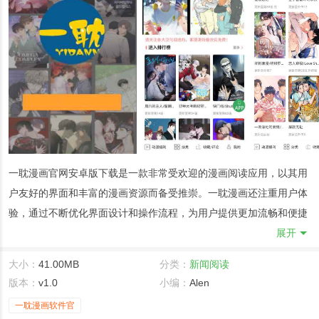
一耽漫画官网安卓版下载
是一款非常受欢迎的漫画阅读应用，以其用
户友好的界面和丰富的漫画资源而备受推崇。一耽漫画还注重用户体
验，通过不断优化界面设计和操作流程，为用户提供更加流畅和便捷
的阅读体验。同时，腾讯漫画也在不断地推出新的漫画作品和系列，
展开
以满足不同用户的阅读需求。
大小：
41.00MB
分类：
新闻阅读
一耽漫画官网安卓版软件介绍
版本：
v1.0
小编：
Alen
在一耽漫画中，你可以找到各种类型的漫画资源，包括但不限于热血
一耽漫画软件官