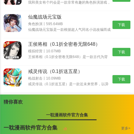
我和美女有个约会是一款非常有趣的角色扮演游戏，
我和美女有个约会有着精美的画面和丰富的游戏内
容，而这些角色都是真实人物，也可以选择自己比较
仙魔战场元宝版
喜欢的角色，不断的提高自我的魅力，如果玩家对我
和美女有个约会感兴趣的话，那就快来预约体验游玩
角色扮演丨595.64MB
下载
吧！
仙魔战场元宝版是一款根据超人气同名小说改编而成
的玄幻修仙游戏，唯美经典的国风世界，自由御剑飞
行探索神秘的东方大陆，自由司仪畅游这个心跳仙侠
王侯将相（0.1折全密卷无限648）
世界，穿梭在神秘的仙魔大陆，沉浸式交友修炼，酣
战各路仙魔。
模拟经营丨10.07MB
下载
王侯将相（0.1折全密卷无限648）是一款古代为背
景的经营养成手游，游戏中宏大的世界观让游戏与原
著剧情完美结合，丰富多样的玩法，特效爆表的技
戒灵传说（0.1折送五星）
能，酣畅淋漓的战斗让你热血澎湃！
枪战射击丨10.09MB
下载
戒灵传说（0.1折送五星）是一款近未来世界，以异
能者、原力科技为背景的RPG卡牌大作。颠覆式创
新卡组，海量卡牌搭配及阵营组合，衍生出丰富策略
与无穷趣味！爬天梯打Boss，丰富玩法，非比寻常
猜你喜欢
的游戏体验！提升英雄战斗力，并最终抵御外星人入
侵。
一耽漫画软件官方合集
一耽漫画官网安卓版软件亮点
一耽漫画软件官方合集
更多>
1. 我们为读者创造了极其舒适的阅读环境，确保所有漫画作品都是高