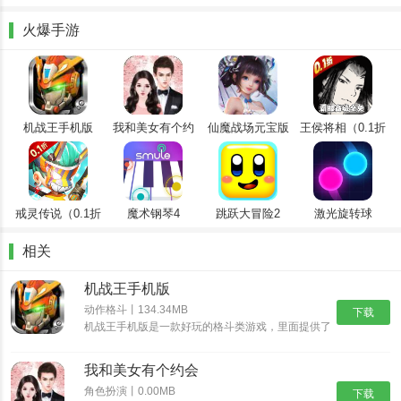
1、丰富而全面的资源：涵盖新系列连续剧、经典老系列、国产动画
和鲜为人知的杰作，并及时更新。
火爆手游
2、高清流畅播放：支持1080P及以上画质，智能缓冲技术确保流畅
无延迟观看。
3、无广告的纯粹体验：整个过程中没有预滚动广告或弹出窗口，让
您专注于沉浸式观看。
机战王手机版
我和美女有个约
仙魔战场元宝版
王侯将相（0.1折
会
全密卷无限
4、离线缓存下载：支持批量下载多集，让您随时随地享受您喜爱的
648）
内容。
A次元怎么用
戒灵传说（0.1折
魔术钢琴4
跳跃大冒险2
激光旋转球
送五星）
1、首先在本站下载并安装A次元，安装完成后打开app进入到主界
相关
面。
机战王手机版
动作格斗丨134.34MB
下载
机战王手机版是一款好玩的格斗类游戏，里面提供了
超多的机甲造型，每一种机甲都具有不同的技能，让
你可以尽情的体验超多的格斗乐趣，并且还能够进入
我和美女有个约会
场景中开启冒险之旅，收集更多的装备提升机甲的属
性。
角色扮演丨0.00MB
下载