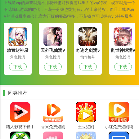
上线送vip的游戏就是不用花钱也能获得游戏里面的vip特权，现在就是一个
不花钱玩游戏的时代，不花一分钱也能拥有vip的土豪特权，而且上线送满
V的游戏爆率都会比官方正版的要高很多，不花钱也可以拥有vip特权爆率
也是翻倍的上调，您还在等什么快来下载一款试试吧！
放置封神录
天外飞仙满V
奇迹之剑满v
乱世神姬满V
满v版
版
版
版
角色扮演
角色扮演
动作格斗
角色扮演
2、接下来我们可以选择自己喜欢的影视内容，然后打开影视内容直
下载
下载
下载
下载
接进行播放。
同类推荐
猎人影视下载手
香果免费短剧
土豆短剧
小红免费短剧纯
机版
净版