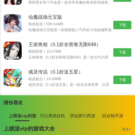
我和美女有个约会是一款非常有趣的角色扮演游戏，
我和美女有个约会有着精美的画面和丰富的游戏内
容，而这些角色都是真实人物，也可以选择自己比较
仙魔战场元宝版
喜欢的角色，不断的提高自我的魅力，如果玩家对我
和美女有个约会感兴趣的话，那就快来预约体验游玩
角色扮演丨595.64MB
下载
吧！
仙魔战场元宝版是一款根据超人气同名小说改编而成
的玄幻修仙游戏，唯美经典的国风世界，自由御剑飞
行探索神秘的东方大陆，自由司仪畅游这个心跳仙侠
王侯将相（0.1折全密卷无限648）
世界，穿梭在神秘的仙魔大陆，沉浸式交友修炼，酣
战各路仙魔。
模拟经营丨10.07MB
下载
王侯将相（0.1折全密卷无限648）是一款古代为背
景的经营养成手游，游戏中宏大的世界观让游戏与原
著剧情完美结合，丰富多样的玩法，特效爆表的技
戒灵传说（0.1折送五星）
能，酣畅淋漓的战斗让你热血澎湃！
枪战射击丨10.09MB
下载
戒灵传说（0.1折送五星）是一款近未来世界，以异
能者、原力科技为背景的RPG卡牌大作。颠覆式创
新卡组，海量卡牌搭配及阵营组合，衍生出丰富策略
与无穷趣味！爬天梯打Boss，丰富玩法，非比寻常
猜你喜欢
的游戏体验！提升英雄战斗力，并最终抵御外星人入
侵。
上线送vip的游
可以离线挂机
类似梦幻西游
回合制手游
戏大全
游戏大全
的手游大全
上线送vip的游戏大全
更多>