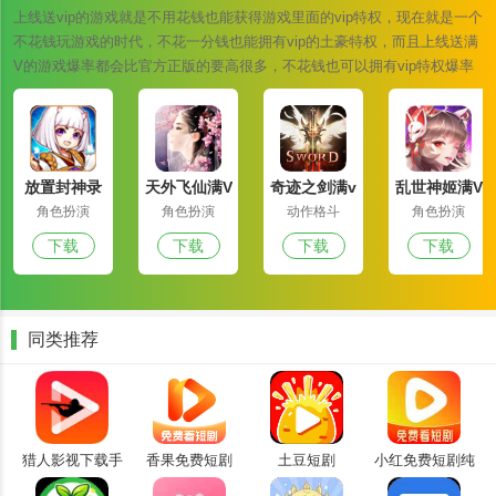
3.用户可以根据标题、作者和漫画类型等关键字快速搜索，方便他们
上线送vip的游戏就是不用花钱也能获得游戏里面的vip特权，现在就是一个
快速找到感兴趣的漫画作品。
不花钱玩游戏的时代，不花一分钱也能拥有vip的土豪特权，而且上线送满
V的游戏爆率都会比官方正版的要高很多，不花钱也可以拥有vip特权爆率
4.及时更新最新漫画章节，让用户实时阅读最新发布的漫画内容，而
也是翻倍的上调，您还在等什么快来下载一款试试吧！
不会错过任何精彩的情节。
繁花漫画免费下拉式漫画最新特色
1.根据您的喜好创建个性化页面，超级有趣，超级有趣。
放置封神录
天外飞仙满V
奇迹之剑满v
乱世神姬满V
2.关键字搜索让你很容易找到你最喜欢的漫画资源，不再害怕无聊。
满v版
版
版
版
角色扮演
角色扮演
动作格斗
角色扮演
3.提供的漫画资源非常丰富，大量的漫画让用户可以尽情观看。
下载
下载
下载
下载
4.各种类型的漫画提供了丰富的资源，都是非常受欢迎的漫画。
繁花漫画免费下拉式漫画最新亮点
同类推荐
1.您可以在软件中自由阅读漫画，轻松查看各种精彩内容。
2.提供的漫画资源非常丰富，大量的漫画让用户可以尽情观看。
3.各种类型的漫画提供了丰富的资源，都是非常受欢迎的漫画。
4.您可以在平台上快速搜索，带来许多漫画供免费阅读。
猎人影视下载手
香果免费短剧
土豆短剧
小红免费短剧纯
机版
净版