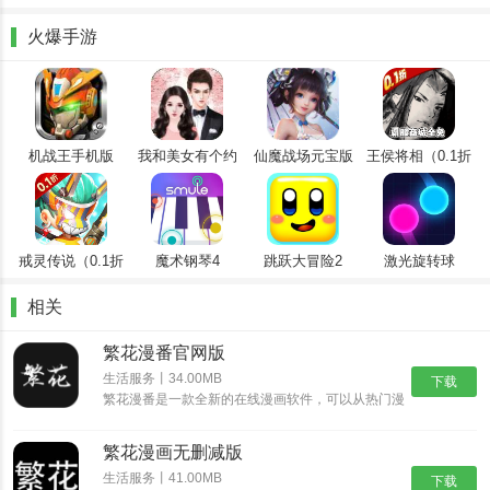
1.提供丰富而受欢迎的漫画板块，各类漫画资源可供即时查看，在最
短的时间内为您呈现高质量的资源
火爆手游
2.最喜欢的漫画可以添加书签和关注，任何新的内容和评论都可以一
目了然。观看评论，阅读时感觉良好。
3.每天，新发布的漫画可以实时推送给你，一周内最新、最热门的内
容可以很容易地查看。
机战王手机版
我和美女有个约
仙魔战场元宝版
王侯将相（0.1折
会
全密卷无限
4.您可以订阅您最喜欢的漫画，一旦有新的章节更新，通知将自动推
648）
送，方便用户获取他们最喜欢漫画的最新内容。
戒灵传说（0.1折
魔术钢琴4
跳跃大冒险2
激光旋转球
送五星）
相关
繁花漫番官网版
生活服务丨34.00MB
下载
繁花漫番是一款全新的在线漫画软件，可以从热门漫
画网站收集了许多优秀的漫画书籍，还能及时推送最
近发布且流行的漫画，允许用户随时在网上找到自己
繁花漫画无删减版
喜欢的漫画进行阅读，轻松满足日常漫画阅读的个性
化需求，还拥......
生活服务丨41.00MB
下载