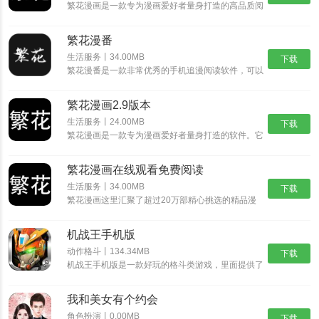
繁花漫画是一款专为漫画爱好者量身打造的高品质阅
读平台，致力于为用户提供丰富、多元的漫画资源与
极致的阅读体验。平台汇聚了海量正版授权漫画，涵
繁花漫番
盖热血、恋爱、悬疑、奇幻、都市等数十种热门题
材，无论是追求......
生活服务丨34.00MB
下载
繁花漫番是一款非常优秀的手机追漫阅读软件，可以
为用户收藏各种经典漫画，完本漫画，连载漫画等图
书资源和类型，随时在线阅读感兴趣的漫画作品，还
繁花漫画2.9版本
提供精选漫画榜单，允许用户直接关注各种优秀漫画
书籍的更新，......
生活服务丨24.00MB
下载
繁花漫画是一款专为漫画爱好者量身打造的软件。它
集合了海量正版漫画资源，提供高清流畅的阅读体
验。软件的界面设计简洁美观，操作便捷流畅。强大
繁花漫画在线观看免费阅读
的搜索与分类功能，让你能够迅速定位到想看的漫
画，节省宝贵的时......
生活服务丨34.00MB
下载
繁花漫画这里汇聚了超过20万部精心挑选的精品漫
画，不仅囊括了国漫的独特韵味、日漫的细腻画风，
还有韩漫的时尚魅力，多元类型应有尽有，满足你对
机战王手机版
漫画世界的所有幻想。在繁花漫画，你无需忍受广告
的频繁打扰，......
动作格斗丨134.34MB
下载
机战王手机版是一款好玩的格斗类游戏，里面提供了
超多的机甲造型，每一种机甲都具有不同的技能，让
你可以尽情的体验超多的格斗乐趣，并且还能够进入
我和美女有个约会
场景中开启冒险之旅，收集更多的装备提升机甲的属
性。
角色扮演丨0.00MB
下载