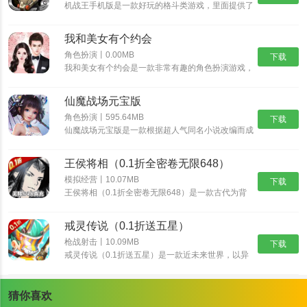
机战王手机版是一款好玩的格斗类游戏，里面提供了
超多的机甲造型，每一种机甲都具有不同的技能，让
你可以尽情的体验超多的格斗乐趣，并且还能够进入
我和美女有个约会
场景中开启冒险之旅，收集更多的装备提升机甲的属
性。
角色扮演丨0.00MB
下载
我和美女有个约会是一款非常有趣的角色扮演游戏，
我和美女有个约会有着精美的画面和丰富的游戏内
容，而这些角色都是真实人物，也可以选择自己比较
仙魔战场元宝版
喜欢的角色，不断的提高自我的魅力，如果玩家对我
和美女有个约会感兴趣的话，那就快来预约体验游玩
角色扮演丨595.64MB
下载
吧！
仙魔战场元宝版是一款根据超人气同名小说改编而成
的玄幻修仙游戏，唯美经典的国风世界，自由御剑飞
行探索神秘的东方大陆，自由司仪畅游这个心跳仙侠
王侯将相（0.1折全密卷无限648）
世界，穿梭在神秘的仙魔大陆，沉浸式交友修炼，酣
战各路仙魔。
模拟经营丨10.07MB
下载
王侯将相（0.1折全密卷无限648）是一款古代为背
景的经营养成手游，游戏中宏大的世界观让游戏与原
著剧情完美结合，丰富多样的玩法，特效爆表的技
戒灵传说（0.1折送五星）
能，酣畅淋漓的战斗让你热血澎湃！
枪战射击丨10.09MB
下载
戒灵传说（0.1折送五星）是一款近未来世界，以异
能者、原力科技为背景的RPG卡牌大作。颠覆式创
新卡组，海量卡牌搭配及阵营组合，衍生出丰富策略
与无穷趣味！爬天梯打Boss，丰富玩法，非比寻常
猜你喜欢
的游戏体验！提升英雄战斗力，并最终抵御外星人入