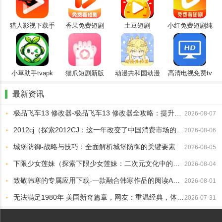
惯。
2、智能图书资源整合：整合多个图书资源，确保用户可以轻松访问
猎人影视下载手
香果免费短剧
土豆短剧
小红免费短剧纯
各种图书资源。
机版
净版
3、高效的同步功能：支持多设备同步，确保用户随时随地继续阅
读。
4、持续更新和优化：软件团队不断优化功能和用户体验，确保软件
小草助手tvapk
猫爪短剧新版
动漫共和国动漫
高清电视免费tv
app下载无广告
版
始终处于行业前沿。
版
最新资讯
富贵阅读app使用说明
极品飞车13 修改器-极品飞车13 修改器全攻略：提升游戏乐趣的终极工具
2026-08-07
1、先找到你感兴趣的书，然后点击它。
2012cj（探索2012CJ：这一年改变了中国消费市场的关键趋势）
2026-08-06
城堡防御-战略与技巧：全面解析城堡防御的关键要素
2026-08-05
下限少女莲妹（探索下限少女莲妹：二次元文化中的另类角色魅力）
2026-08-04
致敬韩寒的专属应用下载-一款融合韩寒作品的阅读APP最新版本
2026-08-01
无法满足1980年 美国新奇篇章，网友：重温经典，体验不一样的精彩！
2026-07-31