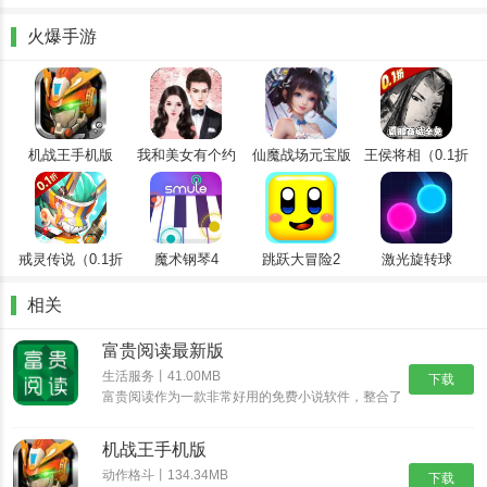
1、自定义阅读界面：用户可以根据自己的喜好调整阅读界面，以获
火爆手游
得最佳的阅读体验。
2、书签和笔记：在阅读过程中，您可以随时添加书签或做笔记，以
便将来复习。
3、同步阅读进度：支持多设备同步，允许您在家或外出时继续之前
机战王手机版
我和美女有个约
仙魔战场元宝版
王侯将相（0.1折
会
全密卷无限
的阅读进度。
648）
4、智能推荐：根据用户的阅读历史和喜好，智能推荐相关书籍，发
现更多好书。
戒灵传说（0.1折
魔术钢琴4
跳跃大冒险2
激光旋转球
送五星）
相关
富贵阅读最新版
生活服务丨41.00MB
下载
富贵阅读作为一款非常好用的免费小说软件，整合了
多样化的小说主题列表，里面的各种小说书籍都可以
轻松找到，随时随地在线看书阅读，享受全面的追书
机战王手机版
阅读乐趣，还集成历史记录、书架、排行榜等功能，
使用户能够快......
动作格斗丨134.34MB
下载