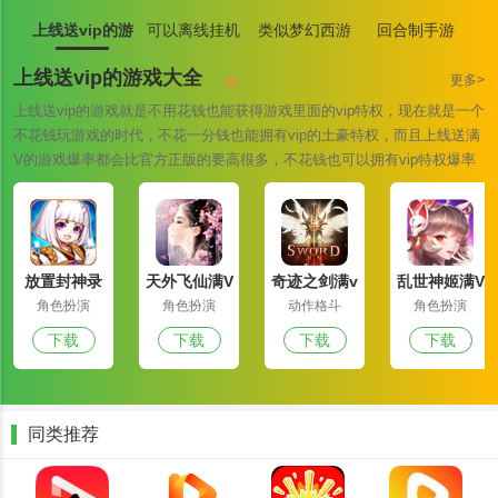
侵。
上线送vip的游
可以离线挂机
类似梦幻西游
回合制手游
戏大全
游戏大全
的手游大全
上线送vip的游戏大全
更多>
上线送vip的游戏就是不用花钱也能获得游戏里面的vip特权，现在就是一个
不花钱玩游戏的时代，不花一分钱也能拥有vip的土豪特权，而且上线送满
富贵阅读软件集锦
V的游戏爆率都会比官方正版的要高很多，不花钱也可以拥有vip特权爆率
1、海量图书资源：整合多家网上书店和图书资源，涵盖小说、文
也是翻倍的上调，您还在等什么快来下载一款试试吧！
学、历史、科幻等各类图书。
2、本地导入：支持导入TXT、EPUB、MOBI等多种格式的电子书文
件，方便用户管理自己的图书馆。
放置封神录
天外飞仙满V
奇迹之剑满v
乱世神姬满V
满v版
版
版
版
3、分类浏览：按类型、作者、受欢迎程度等对书籍进行分类，使用
角色扮演
角色扮演
动作格斗
角色扮演
户易于快速找到感兴趣的书籍。
下载
下载
下载
下载
4、社区互动：内置图书朋友社区，用户可以在这里分享阅读体验，
交流图书推荐。
富贵阅读软件优点
同类推荐
1、个性化阅读体验：提供丰富的定制选项，满足不同用户的阅读习