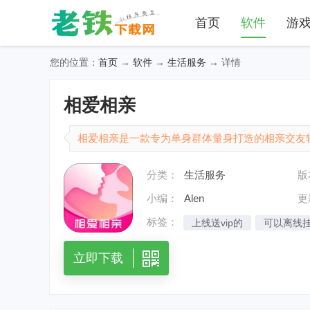
首页
软件
游
您的位置：
首页
→
软件
→
生活服务
→ 详情
相爱相亲
相爱相亲是一款专为单身群体量身打造的相亲交友
心，致力于为每一位渴望爱情的单身人士搭建起通
分类：
生活服务
版
中，系统会基于用户所在的城市位置，将同城附近、志趣
小编：
Alen
更
标签：
上线送vip的
可以离线
立即下载