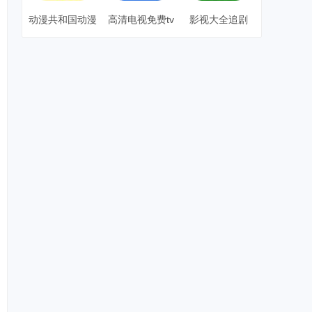
动漫共和国动漫
高清电视免费tv
影视大全追剧
app下载无广告
版
版