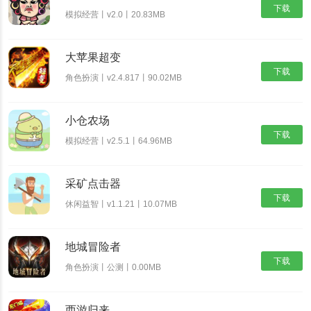
下载
模拟经营丨v2.0丨20.83MB
大苹果超变
下载
角色扮演丨v2.4.817丨90.02MB
小仓农场
下载
模拟经营丨v2.5.1丨64.96MB
采矿点击器
下载
休闲益智丨v1.1.21丨10.07MB
地城冒险者
下载
角色扮演丨公测丨0.00MB
西游归来