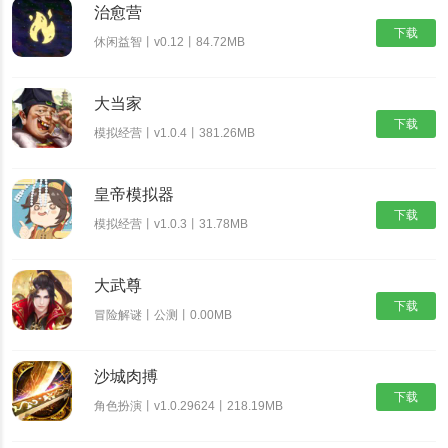
治愈营
下载
休闲益智丨v0.12丨84.72MB
大当家
下载
模拟经营丨v1.0.4丨381.26MB
皇帝模拟器
下载
模拟经营丨v1.0.3丨31.78MB
大武尊
下载
冒险解谜丨公测丨0.00MB
沙城肉搏
下载
角色扮演丨v1.0.29624丨218.19MB