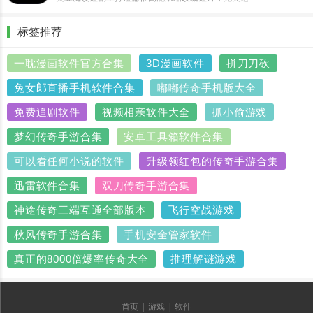
配当下碎片化观影需求。许多长篇魔改剧情内容丰
富、情节饱满，但耗时较长，难以适配快速休闲的观
标签推荐
影场景。为此，平台精准提炼每部长篇改编故事的核
心亮点，剔除拖......
一耽漫画软件官方合集
3D漫画软件
拼刀刀砍
兔女郎直播手机软件合集
嘟嘟传奇手机版大全
免费追剧软件
视频相亲软件大全
抓小偷游戏
梦幻传奇手游合集
安卓工具箱软件合集
可以看任何小说的软件
升级领红包的传奇手游合集
迅雷软件合集
双刀传奇手游合集
神途传奇三端互通全部版本
飞行空战游戏
秋风传奇手游合集
手机安全管家软件
真正的8000倍爆率传奇大全
推理解谜游戏
首页
|
游戏
|
软件