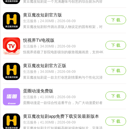
黄豆魔改短剧是一个充满趣味与创意的综合娱乐内容
平台，该平台拥有原创魔改剧情库，能围绕经典故事
框架，重新构建人物走向和剧情脉络，打破原版固定
黄豆魔改短剧官方版
结局的限制，设计出充满反差反转的桥段，为观众带
下 载
生活服务
24.00MB
2026-08-09
|
|
来脑洞大开、......
黄豆魔改短剧软件跳出原版人物设定的固有框架，对
经典原作人物的性格特质、身份背景、人生境遇进行
大幅度创新重塑与改写。无论是温柔内敛的主角逆袭
悦视界TV电视版
成飒爽强者，还是反派角色解锁温柔善意的另一面，
下 载
生活服务
34.00MB
2026-08-09
|
|
亦或是普通配......
悦视界搭载了影院电影级别的极致视频画质，支持4K
超清、蓝光等多档画质自由切换，搭配后台智能线路
优化技术，哪怕是在网络信号不稳定的弱网环境下，
黄豆魔改短剧官方正版
也能自动适配最优加载线路，全程播放流畅不卡顿，
下 载
生活服务
34.00MB
2026-08-09
|
|
不会出现反......
黄豆魔改短剧是一款主打创意剧情重构与个性化沉浸
式观影的平台，以新颖的二次创作为核心特色，为广
大影视爱好者打造差异化、高趣味的休闲追剧阵地。
蛋圈动漫免费版
平台深耕创意剧情改编领域，依托庞大的原创剧情创
下 载
生活服务
41.00MB
2026-08-09
|
|
作库，对各类......
蛋圈动漫是一款综合性追番平台，为广大动漫爱好者
提供了绝佳的追番体验。在这个平台上，储存着海量
的优质番剧资源，涵盖了各种类型、各种风格的动漫
黄豆魔改短剧app免费下载安装最新版本
作品。平台的资源更新速度极快，始终紧跟动漫界的
下 载
生活服务
41.00MB
2026-08-09
|
|
最新动态，让......
黄豆魔改短剧主打短篇幅高能浓缩改编短片，完美适