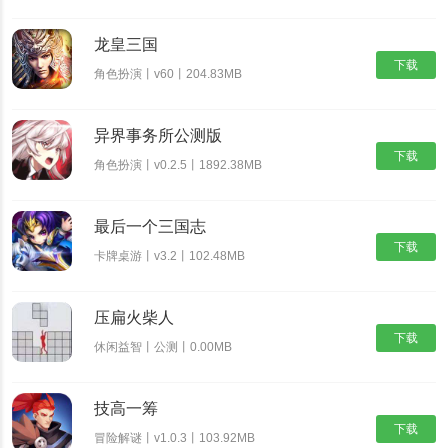
龙皇三国
下载
角色扮演丨v60丨204.83MB
异界事务所公测版
下载
角色扮演丨v0.2.5丨1892.38MB
最后一个三国志
下载
卡牌桌游丨v3.2丨102.48MB
压扁火柴人
下载
休闲益智丨公测丨0.00MB
技高一筹
下载
冒险解谜丨v1.0.3丨103.92MB