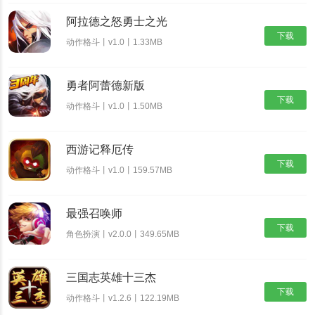
阿拉德之怒勇士之光
下载
动作格斗丨v1.0丨1.33MB
勇者阿蕾德新版
下载
动作格斗丨v1.0丨1.50MB
西游记释厄传
下载
动作格斗丨v1.0丨159.57MB
最强召唤师
下载
角色扮演丨v2.0.0丨349.65MB
三国志英雄十三杰
下载
动作格斗丨v1.2.6丨122.19MB