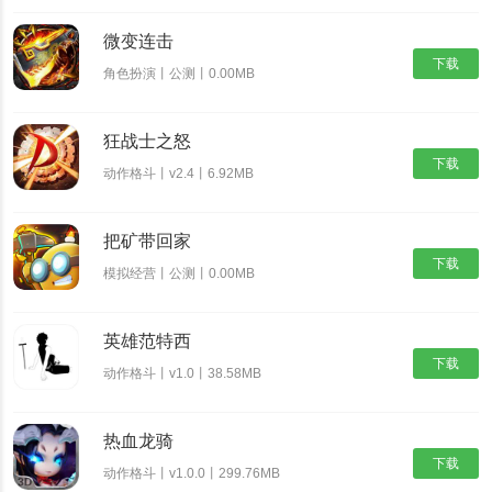
微变连击
下载
角色扮演丨公测丨0.00MB
狂战士之怒
下载
动作格斗丨v2.4丨6.92MB
把矿带回家
下载
模拟经营丨公测丨0.00MB
英雄范特西
下载
动作格斗丨v1.0丨38.58MB
热血龙骑
下载
动作格斗丨v1.0.0丨299.76MB