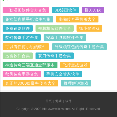
的更新，方便......
一耽漫画软件官方合集
3D漫画软件
拼刀刀砍
兔女郎直播手机软件合集
嘟嘟传奇手机版大全
免费追剧软件
视频相亲软件大全
抓小偷游戏
梦幻传奇手游合集
安卓工具箱软件合集
可以看任何小说的软件
升级领红包的传奇手游合集
迅雷软件合集
双刀传奇手游合集
神途传奇三端互通全部版本
飞行空战游戏
秋风传奇手游合集
手机安全管家软件
真正的8000倍爆率传奇大全
推理解谜游戏
首页
|
游戏
|
软件
Copyright © 2023 http://www.ltxzs.com. All Rights Reserved.