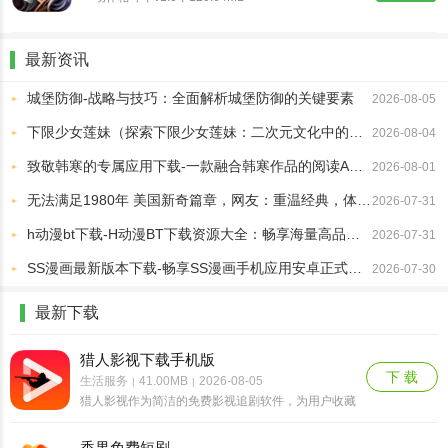
最新资讯
城堡防御-战略与技巧：全面解析城堡防御的关键要素
2026-08-05
下限少女莲妹（探索下限少女莲妹：二次元文化中的另类角色魅力）
2026-08-04
致敬韩寒的专属应用下载-一款融合韩寒作品的阅读APP最新版本
2026-08-01
无法满足1980年 美国新奇篇章，网友：重温经典，体验不一样的精彩！
2026-07-31
h动漫bt下载-H动漫BT下载资源大全：畅享海量高品质作品
2026-07-31
SS漫画最新版本下载-畅享SS漫画手机应用安卓正式版v2.3.5
2026-07-30
最新下载
猎人影视下载手机版
下 载
生活服务
41.00MB
2026-08-05
|
|
猎人影视作为简洁的免费影视追剧软件，为用户收藏
了丰富的影视资源，涵盖多样化的影视类别和频道，
可以直接筛选查看最新且受欢迎的影视剧，方便用户
香果免费短剧