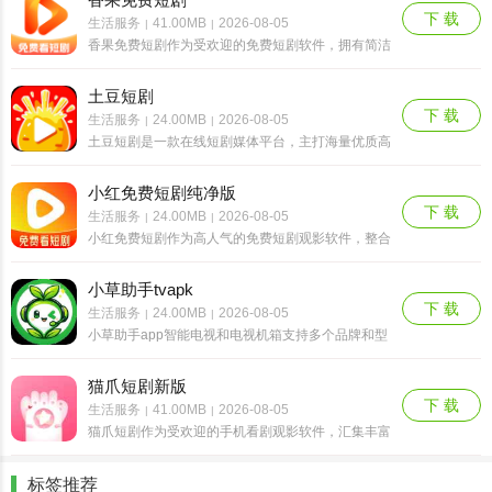
灵活点播观看精彩影视剧集和内容，享受全面的追剧
下 载
生活服务
41.00MB
2026-08-05
|
|
乐趣，还能自......
香果免费短剧作为受欢迎的免费短剧软件，拥有简洁
的界面设计，精准把握短剧爱好者的核心需求，致力
于为用户打造了纯粹的免费短剧观影环境，还收藏了
土豆短剧
大量高质量的短剧资源，里面的所有短剧都是免费开
下 载
生活服务
24.00MB
2026-08-05
|
|
放的，无需会......
土豆短剧是一款在线短剧媒体平台，主打海量优质高
清免费短剧资源，各类爆款热门短剧全集均可免费观
看无需付费，平台同时收录漫剧、真人AI剧等多元化
小红免费短剧纯净版
影视内容，覆盖古装、穿越、重生、都市热血、职场
下 载
生活服务
24.00MB
2026-08-05
|
|
婚恋、逆袭......
小红免费短剧作为高人气的免费短剧观影软件，整合
了多样化的短剧频道和类别，允许用户自由筛选查
看，及时在里面找到很多高人气的短剧来看，享受全
小草助手tvapk
面的追剧乐趣，还内置强大的搜索功能，可以快速找
下 载
生活服务
24.00MB
2026-08-05
|
|
到感兴趣的短剧......
小草助手app智能电视和电视机箱支持多个品牌和型
号，并与安卓电视系统兼容。用户可以通过简单直观
的界面快速访问各种功能，无需复杂操作即可完成应
猫爪短剧新版
用程序下载、文件传输和系统清理等任务。同时，软
下 载
生活服务
41.00MB
2026-08-05
|
|
件会定期更......
猫爪短剧作为受欢迎的手机看剧观影软件，汇集丰富
多样的短剧资源，可以让用户随时随地观看精彩短剧
内容，享受全面的追剧乐趣，还涵盖喜剧、爱情、悬
标签推荐
疑、科幻等各种短剧主题吗，及时关注各种热门短剧