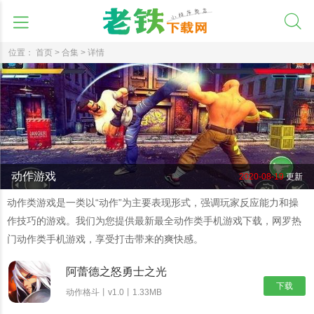
位置：
首页 >
合集 >
详情
动作游戏
2020-08-19
更新
动作类游戏是一类以“动作”为主要表现形式，强调玩家反应能力和操
作技巧的游戏。我们为您提供最新最全动作类手机游戏下载，网罗热
门动作类手机游戏，享受打击带来的爽快感。
阿蕾德之怒勇士之光
下载
动作格斗丨v1.0丨1.33MB