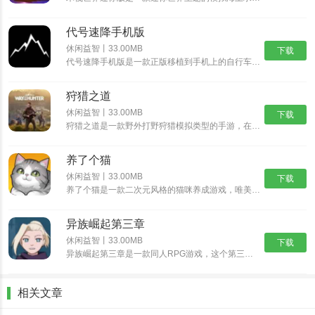
代号速降手机版
休闲益智丨33.00MB
下载
代号速降手机版是一款正版移植到手机上的自行车骑行速降游戏。在这个游戏中，你将扮演一名自行车手，驾驶着自行车在险峻的山路上飞驰，挑战速降极限。游戏采用逼真的3D画面和流畅的操作，让你体验真实的自行车......
狩猎之道
休闲益智丨33.00MB
下载
狩猎之道是一款野外打野狩猎模拟类型的手游，在狩猎之道中你将会进入到一片真实的树林野外开始属于你的狩猎之旅，游戏中有很多好玩的模式以及各种猛兽等你进行挑战。你需要根据不同猎物的习性来打造各种不同的陷......
养了个猫
休闲益智丨33.00MB
下载
养了个猫是一款二次元风格的猫咪养成游戏，唯美治愈系的二次元画风，搭配随性自由的萌宠养成玩法，与各种各样的可爱猫咪欢乐互动，解锁各种精彩的玩法内容，畅享舒爽无比的云养猫体验。养了个猫怎么买房子1、首......
异族崛起第三章
休闲益智丨33.00MB
下载
异族崛起第三章是一款同人RPG游戏，这个第三章新增更多忍术可以选择，我们可以看到角色也多了一些，异族崛起第三章可以在熟悉的地图自由的探索了，挑战副本获取奖励，后续的话还可以和NPC互动，所以异族崛......
相关文章