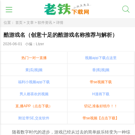
位置：
首页 >
文章 >
软件资讯 >
详情
酷游戏名（创意十足的酷游戏名称推荐与解析）
2026-06-01 小编：Ltzer
热门一对一直播
视频app下载点这里
黄|瓜|视|频
香|蕉|视|频
福利小视频app下载
带se视频下载
男人都喜欢的视频
H漫画下载
直,播APP（点击下载）
切记,准备好纸巾！！
附近带SE,交友软件
带se视频【点击下载】
随着数字时代的进步，游戏已经从过去的简单娱乐转变为一种综