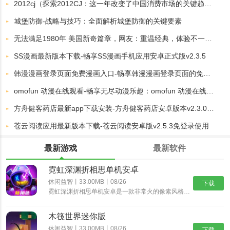
2012cj（探索2012CJ：这一年改变了中国消费市场的关键趋势）
城堡防御-战略与技巧：全面解析城堡防御的关键要素
无法满足1980年 美国新奇篇章，网友：重温经典，体验不一样的精彩！
SS漫画最新版本下载-畅享SS漫画手机应用安卓正式版v2.3.5
韩漫漫画登录页面免费漫画入口-畅享韩漫漫画登录页面的免费漫画入口，尽情探索你的漫画世界
omofun 动漫在线观看-畅享无尽动漫乐趣：omofun 动漫在线观看平台全解析
方舟健客药店最新app下载安装-方舟健客药店安卓版本v2.3.0下载专区
苍云阅读应用最新版本下载-苍云阅读安卓版v2.5.3免登录使用
最新游戏
最新软件
霓虹深渊折相思单机安卓
休闲益智丨33.00MB丨08/26
下载
霓虹深渊折相思单机安卓是一款非常火的像素风格动作冒险游戏，经典的像素风格，制作精湛的游戏场景，搭配出色的游戏音乐，为玩家带来身临其境的动作冒险体验，丰富精彩的游戏剧情，多样化的挑战任务，沉浸式体验......
木筏世界迷你版
休闲益智丨33.00MB丨08/26