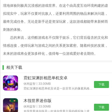
境地体验到极具沉浸感的游戏世界。在这个由高度互动环境构建的虚
拟现实中，玩家不仅要对抗敌人，还要利用周围的物品来解决问题，
最终完成任务。无论是新手还是资深玩家，这款游戏都能带来新鲜而
刺激的体验。
总的来说，这些酷游戏名不仅限于娱乐，它们背后蕴含的文化和
情感连接，使得玩家与游戏之间的关系更加紧密。随着科技的发展，
未来的游戏将会更加多样化，值得每一位游戏爱好者去期待。
相关下载
霓虹深渊折相思单机安卓
休闲益智丨33.00MB
下载
霓虹深渊折相思单机安卓是一款非常火的像素风格动作冒险游戏，经典的像素风格，制作精湛的游戏场景，搭配出色的游戏音乐，为玩家带来身临其境的动作冒险体验，丰富精彩的游戏剧情，多样化的挑战任务，沉浸式体验......
木筏世界迷你版
休闲益智丨33.00MB
下载
木筏世界迷你版是一款迷你世界主题的模拟海上求生游戏，在木筏世界迷你版中可以从一块小木筏开始，收集资源，探索岛屿，发现大陆，结识伙伴，开启更精彩的迷你冒险之旅。沉浸式的探索玩法，带给你新鲜互动乐趣。......