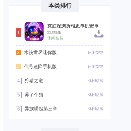
本类排行
霓虹深渊折相思单机安卓
1
33.00MB
休闲益智
2
木筏世界迷你版
休闲益智
3
代号速降手机版
休闲益智
狩猎之道
4
休闲益智
养了个猫
5
休闲益智
异族崛起第三章
6
休闲益智