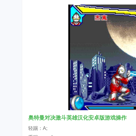
奥特曼对决激斗英雄汉化安卓版游戏操作
轻踢：A;