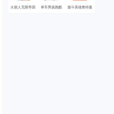
火柴人无限帝国
单车男孩跑酷
激斗英雄奥特曼
3d版