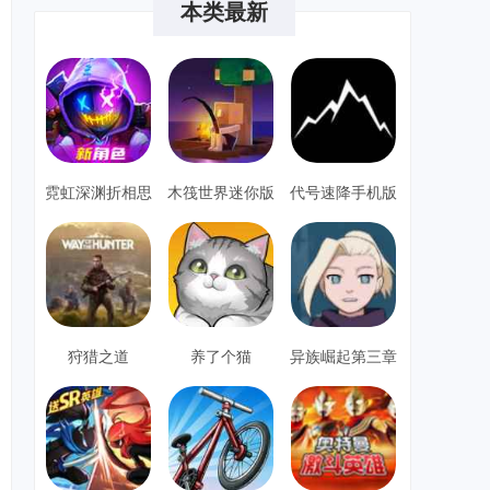
本类最新
霓虹深渊折相思
木筏世界迷你版
代号速降手机版
单机安卓
狩猎之道
养了个猫
异族崛起第三章