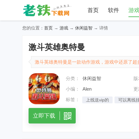
首页
软件
游
您的位置：
首页
→
游戏
→
休闲益智
→ 详情
激斗英雄奥特曼
激斗英雄奥特曼是一款动作游戏，游戏中还原了超
经典的奥特曼和怪兽形象都会一比一真实还原，并
分类：
休闲益智
版
也都是不一样的。奥特曼对决激斗英雄游戏怎么玩儿?1、
小编：
Alen
更
标签：
上线送vip的
可以离线
立即下载