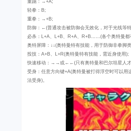
重踢：→+A;
轻拳：B;
重拳：→+B;
防御：←(普通攻击被防御会无效化，对于光线等特
必杀：L+A、L+B、R+A、R+B……(各个奥特曼都
奥特屏障：↓↓(奥特曼特有技能，用于防御非拳脚类
投技：A+B、L+R(奥特曼特有技能，需近身使用);
快速移动：→→或←←(只有奥特曼和巴尔坦星人才
受身：任意方向键+A(奥特曼被打得浮空时可以
法受身)。