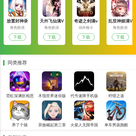
放置封神录
天外飞仙满V
奇迹之剑满v
乱世神姬满V
满v版
版
版
版
角色扮演
角色扮演
动作格斗
角色扮演
下载
下载
下载
下载
同类推荐
霓虹深渊折相思
木筏世界迷你版
代号速降手机版
狩猎之道
单机安卓
养了个猫
异族崛起第三章
火柴人无限帝国
单车男孩跑酷
3d版