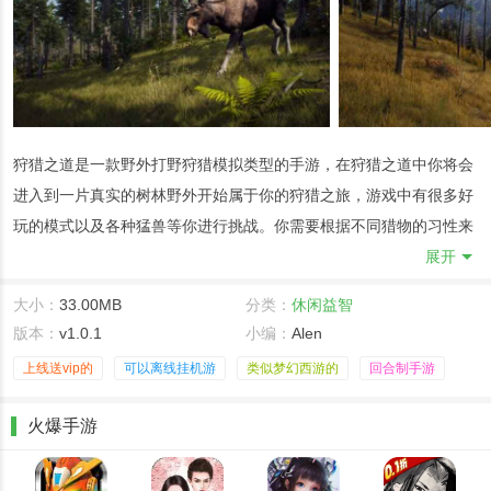
狩猎之道是一款野外打野狩猎模拟类型的手游，在狩猎之道中你将会
进入到一片真实的树林野外开始属于你的狩猎之旅，游戏中有很多好
玩的模式以及各种猛兽等你进行挑战。你需要根据不同猎物的习性来
打造各种不同的陷阱去抓住各种动物，还有很多的挑战任务等你进行
展开
体验。
大小：
33.00MB
分类：
休闲益智
狩猎之道联机组队教程
版本：
v1.0.1
小编：
Alen
1、设置中文完成，点击多人游戏进入。
上线送vip的
可以离线挂机游
类似梦幻西游的
回合制手游
2，点击创建服务 器进入
3、对房间进行设置后，单击右下角(或按空格键)创建服务器，
火爆手游
4、进入游戏房间后，按shift+tab键弹出Steam好友列表。单击好友
发送组队邀请。