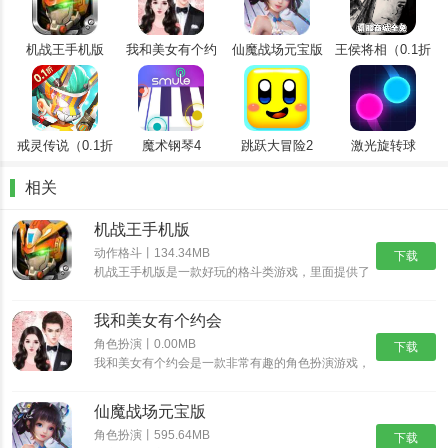
5、玩家在登录Steam后，收到邀请即可进入游戏，进入房间。
机战王手机版
我和美女有个约
仙魔战场元宝版
王侯将相（0.1折
会
全密卷无限
648）
戒灵传说（0.1折
魔术钢琴4
跳跃大冒险2
激光旋转球
送五星）
相关
机战王手机版
动作格斗丨134.34MB
下载
机战王手机版是一款好玩的格斗类游戏，里面提供了
超多的机甲造型，每一种机甲都具有不同的技能，让
狩猎之道特色：
你可以尽情的体验超多的格斗乐趣，并且还能够进入
我和美女有个约会
场景中开启冒险之旅，收集更多的装备提升机甲的属
1、你能够享受单打独斗的氛围，也可以与朋友共享一同狩猎的无上
性。
角色扮演丨0.00MB
下载
乐趣;
我和美女有个约会是一款非常有趣的角色扮演游戏，
我和美女有个约会有着精美的画面和丰富的游戏内
2、游戏真实度很高，玩家要耐得住性子才能成功捕获猎物;
容，而这些角色都是真实人物，也可以选择自己比较
仙魔战场元宝版
喜欢的角色，不断的提高自我的魅力，如果玩家对我
3、需要大量耐心，就和大部分狩猎游戏一样，对不上电波的人只会
和美女有个约会感兴趣的话，那就快来预约体验游玩
角色扮演丨595.64MB
下载
觉得这是一个步行模拟器。