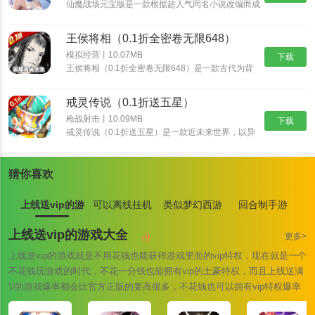
吧！
仙魔战场元宝版是一款根据超人气同名小说改编而成
的玄幻修仙游戏，唯美经典的国风世界，自由御剑飞
狩猎之道亮点：
行探索神秘的东方大陆，自由司仪畅游这个心跳仙侠
王侯将相（0.1折全密卷无限648）
世界，穿梭在神秘的仙魔大陆，沉浸式交友修炼，酣
1、游戏的模拟体验过程是相当的真实，带来的游戏体验感受是不会
战各路仙魔。
模拟经营丨10.07MB
下载
差的;
王侯将相（0.1折全密卷无限648）是一款古代为背
景的经营养成手游，游戏中宏大的世界观让游戏与原
2、只要你好好的享受之后，所拥有的游戏瞬间是会更加的不错;
著剧情完美结合，丰富多样的玩法，特效爆表的技
戒灵传说（0.1折送五星）
能，酣畅淋漓的战斗让你热血澎湃！
3、还有很多的惊喜，只要你好好的体验，就不会有任何的问题。
枪战射击丨10.09MB
下载
狩猎之道测评：
戒灵传说（0.1折送五星）是一款近未来世界，以异
能者、原力科技为背景的RPG卡牌大作。颠覆式创
1、这里有很多真实的野外场景可以进行体验，各种不同的武器以及
新卡组，海量卡牌搭配及阵营组合，衍生出丰富策略
与无穷趣味！爬天梯打Boss，丰富玩法，非比寻常
道具陷阱可以帮助你快速捕猎。
猜你喜欢
的游戏体验！提升英雄战斗力，并最终抵御外星人入
2、联机模式中非常有趣好玩，你可以和你的伙伴一起配合去捕猎各
侵。
上线送vip的游
可以离线挂机
类似梦幻西游
回合制手游
种大型动物。
戏大全
游戏大全
的手游大全
3、游戏中的天气系统非常有趣，实时进行天气更新你需要根据天气
上线送vip的游戏大全
更多>
来进行不同的捕猎方式。
上线送vip的游戏就是不用花钱也能获得游戏里面的vip特权，现在就是一个
不花钱玩游戏的时代，不花一分钱也能拥有vip的土豪特权，而且上线送满
V的游戏爆率都会比官方正版的要高很多，不花钱也可以拥有vip特权爆率
也是翻倍的上调，您还在等什么快来下载一款试试吧！