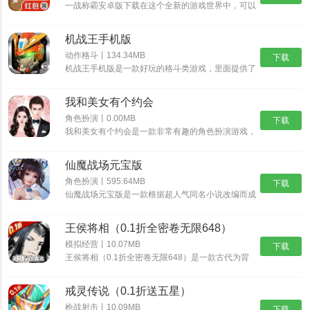
一战称霸安卓版下载在这个全新的游戏世界中，可以
实力
进行各种冒险和挑战模式。在不同的任务中，你可以
解锁更多的经验和各种装备，可以不断提升你的等
小编评价
机战王手机版
级。除了你的实力，你还可以进行更好的冒险，充分
享受各种有趣的解锁。
动作格斗丨134.34MB
1、热血无限战斗副本，发生在世界地图的故事，召集几大宗门组成
下载
机战王手机版是一款好玩的格斗类游戏，里面提供了
联盟守护苍生
超多的机甲造型，每一种机甲都具有不同的技能，让
你可以尽情的体验超多的格斗乐趣，并且还能够进入
2、原汁原味的修仙玩法，可以根据你修仙的想法来进行选择主线，
我和美女有个约会
场景中开启冒险之旅，收集更多的装备提升机甲的属
还能在这里自由进行找人结婚
性。
角色扮演丨0.00MB
下载
我和美女有个约会是一款非常有趣的角色扮演游戏，
我和美女有个约会有着精美的画面和丰富的游戏内
容，而这些角色都是真实人物，也可以选择自己比较
仙魔战场元宝版
喜欢的角色，不断的提高自我的魅力，如果玩家对我
和美女有个约会感兴趣的话，那就快来预约体验游玩
角色扮演丨595.64MB
下载
吧！
仙魔战场元宝版是一款根据超人气同名小说改编而成
的玄幻修仙游戏，唯美经典的国风世界，自由御剑飞
行探索神秘的东方大陆，自由司仪畅游这个心跳仙侠
王侯将相（0.1折全密卷无限648）
世界，穿梭在神秘的仙魔大陆，沉浸式交友修炼，酣
战各路仙魔。
模拟经营丨10.07MB
下载
王侯将相（0.1折全密卷无限648）是一款古代为背
景的经营养成手游，游戏中宏大的世界观让游戏与原
著剧情完美结合，丰富多样的玩法，特效爆表的技
戒灵传说（0.1折送五星）
能，酣畅淋漓的战斗让你热血澎湃！
枪战射击丨10.09MB
下载