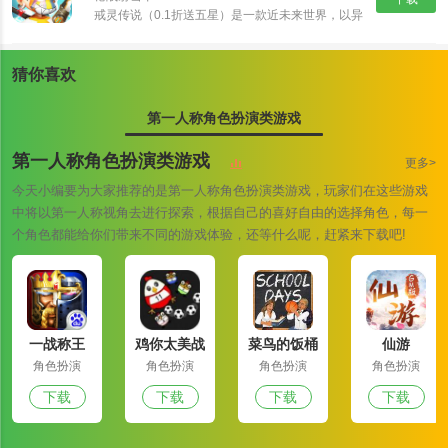
戒灵传说（0.1折送五星）是一款近未来世界，以异
能者、原力科技为背景的RPG卡牌大作。颠覆式创
新卡组，海量卡牌搭配及阵营组合，衍生出丰富策略
与无穷趣味！爬天梯打Boss，丰富玩法，非比寻常
猜你喜欢
的游戏体验！提升英雄战斗力，并最终抵御外星人入
侵。
第一人称角色扮演类游戏
第一人称角色扮演类游戏
更多>
今天小编要为大家推荐的是第一人称角色扮演类游戏，玩家们在这些游戏
中将以第一人称视角去进行探索，根据自己的喜好自由的选择角色，每一
个角色都能给你们带来不同的游戏体验，还等什么呢，赶紧来下载吧!
一战称王
鸡你太美战
菜鸟的饭桶
仙游
斗鸡
角色扮演
角色扮演
角色扮演
角色扮演
下载
下载
下载
下载