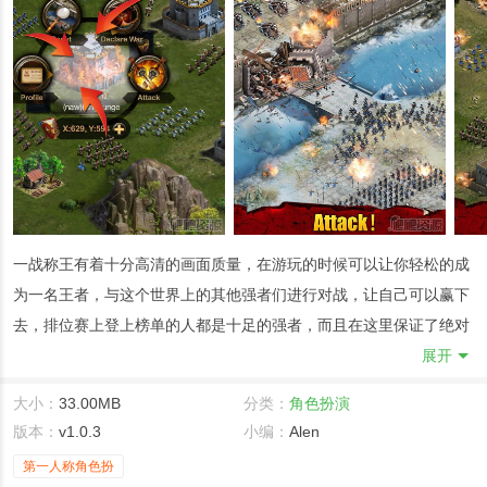
一战称王有着十分高清的画面质量，在游玩的时候可以让你轻松的成
为一名王者，与这个世界上的其他强者们进行对战，让自己可以赢下
去，排位赛上登上榜单的人都是十足的强者，而且在这里保证了绝对
的平衡性，让玩家们在游玩的时候感受到比较爽快的战斗模式!
展开
游戏攻略
大小：
33.00MB
分类：
角色扮演
全新即时战斗的玩法设计，让你不用排队，直接展开与boss的对决，
版本：
v1.0.3
小编：
Alen
率先获取升级成长机会。
第一人称角色扮