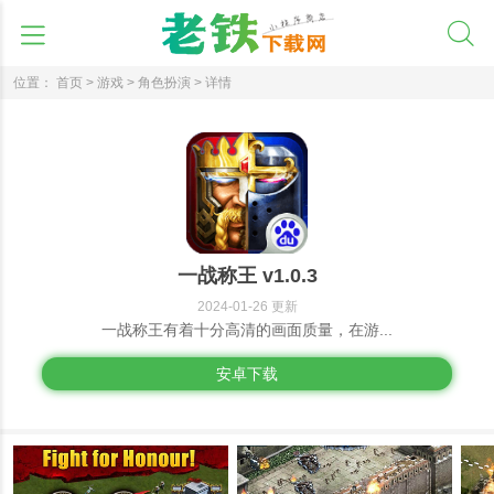
位置：
首页 >
游戏 >
角色扮演 >
详情
一战称王 v1.0.3
2024-01-26 更新
一战称王有着十分高清的画面质量，在游...
安卓下载