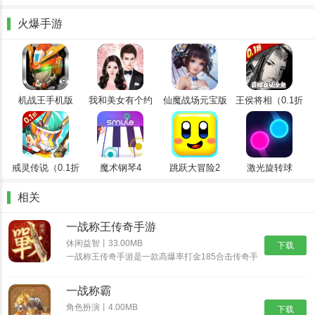
怪物好打，装备好爆，元宝回收，全明星合作真传奇，让你打金三
天，霸服三年。
火爆手游
一战称王经典的传奇情怀再续，万人同屏竞技，升级快，无限元宝福
利，平民也可以玩，打怪爆元宝爆装备。
游戏特色
机战王手机版
我和美女有个约
仙魔战场元宝版
王侯将相（0.1折
1、一战称王非常的好玩，体验感很好，让玩家可以随时体验游戏世
会
全密卷无限
界的美丽
648）
2、神兽出击 真实社交高战猛兽坐骑相随，魂环巨锤趁手，厚血耀眼
盔甲护身，炫金神翼飞升，百变神装随你挑选！多样社交，真实组队
戒灵传说（0.1折
魔术钢琴4
跳跃大冒险2
激光旋转球
送五星）
随传随到
相关
3、超级广阔的大陆中，各种各样的地图中有很多的地方可以去探
一战称王传奇手游
索，让自己可以拥有强悍实力
休闲益智丨33.00MB
下载
4、突破束缚自由成长，无忧无虑战斗，特效华丽，来这里冒险吧
一战称王传奇手游是一款高爆率打金185合击传奇手
5、里面的战斗热血十足，多人同台pk，场面震撼刺激，特效画面非
游，它让你重温经典传奇的热血与激情。在这里，你
可以尽情享受高爆率的快感，轻松打金，成为游戏中
常精彩
一战称霸
的富豪。185合击玩法更是让你与兄弟并肩作战，共
同书写传......
6、海量史诗副本等你来探索，与各种强大的BOSS战斗展现你强大的
角色扮演丨4.00MB
下载