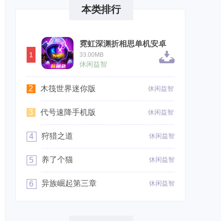
本类排行
霓虹深渊折相思单机安卓
1
33.00MB
休闲益智
2
木筏世界迷你版
休闲益智
3
代号速降手机版
休闲益智
狩猎之道
4
休闲益智
养了个猫
5
休闲益智
异族崛起第三章
6
休闲益智