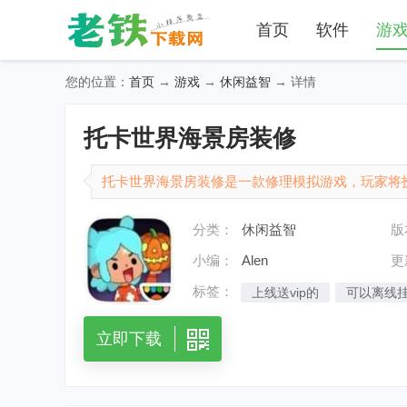
首页
软件
游
您的位置：
首页
→
游戏
→
休闲益智
→ 详情
托卡世界海景房装修
托卡世界海景房装修是一款修理模拟游戏，玩家将
卡的海景房为舞台，发挥自己的创意，进行设计和
分类：
休闲益智
版
具和装饰品，包括沙发、床、书桌、灯具、墙纸等，玩家
小编：
Alen
更
标签：
上线送vip的
可以离线
立即下载