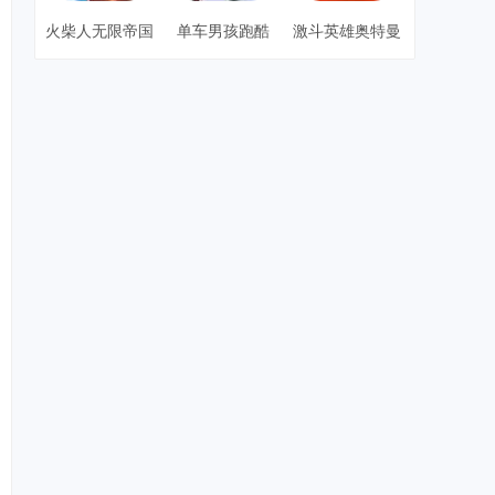
火柴人无限帝国
单车男孩跑酷
激斗英雄奥特曼
3d版