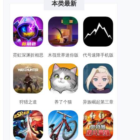
本类最新
霓虹深渊折相思
木筏世界迷你版
代号速降手机版
单机安卓
狩猎之道
养了个猫
异族崛起第三章