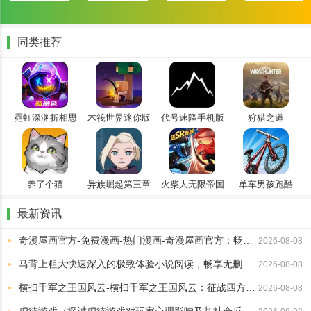
同类推荐
霓虹深渊折相思
木筏世界迷你版
代号速降手机版
狩猎之道
单机安卓
养了个猫
异族崛起第三章
火柴人无限帝国
单车男孩跑酷
3d版
最新资讯
奇漫屋画官方-免费漫画-热门漫画-奇漫屋画官方：畅享免费热门漫画的精彩世界
2026-08-08
马背上粗大快速深入的极致体验小说阅读，畅享无删减精彩情节分享
2026-08-08
横扫千军之王国风云-横扫千军之王国风云：征战四方的传奇故事
2026-08-08