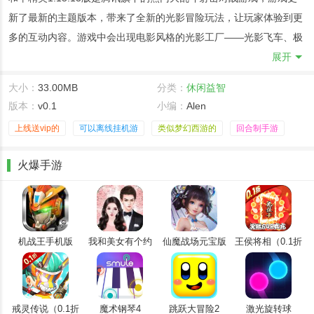
新了最新的主题版本，带来了全新的光影冒险玩法，让玩家体验到更
多的互动内容。
游戏中会出现电影风格的光影工厂——光影飞车、极
限滑道、威亚、蹦床等多种互动内容蕴含其中，还有最新的战斗道具
展开
出现在游戏中，为玩家们增添更多独特的游戏乐趣。
大小：
33.00MB
分类：
休闲益智
☞2023年3月22日更新，主要更新内容：四周年版本上线，冒险列车
版本：
v0.1
小编：
Alen
玩法登场，绿洲世界开启☜
上线送vip的
可以离线挂机游
类似梦幻西游的
回合制手游
（图：新投掷物——宝莲灯）
火爆手游
游戏特色：
1.这次版本更新优化带来了许多全新的内容，给玩家传递出更多游戏
所具备的独特魅力。
2.谁是内鬼新增举报功能，让玩法模式的环境变得更加和谐。
机战王手机版
我和美女有个约
仙魔战场元宝版
王侯将相（0.1折
会
全密卷无限
3.新的武器和载具也肯定少不了！让我们一起前往游戏中，探索那些
648）
新武器的效果吧！
4.全新光影工厂正式登场，带来多种互动玩法内容，丰富了游戏的玩
戒灵传说（0.1折
魔术钢琴4
跳跃大冒险2
激光旋转球