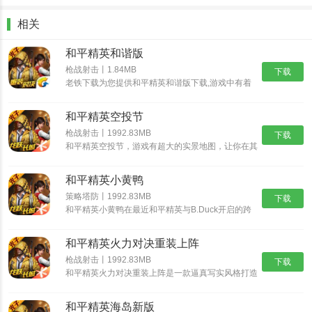
法选择，增添别样的乐趣。
送五星）
相关
（图：新近战武器——金箍棒）
和平精英和谐版
游戏玩法：
枪战射击丨1.84MB
下载
老铁下载为您提供和平精英和谐版下载,游戏中有着
1.多达100人的大乱斗玩法，看看你能否在众多玩家之中脱颖而出，
各种各样的游戏模式等你来自由的进行选择，高度自
由的游戏玩法，丰富多样的游戏武器装备供玩家自由
摘得胜利的桂冠！
和平精英空投节
的收集和使用，还有着各种载具帮助跑毒，还能和你
的小伙伴们一起组队开黑，享受更多的乐趣。《和平
2.大地图的安全区域会不断缩小，让所有玩家都汇聚在一个地方，带
枪战射击丨1992.83MB
下载
精英破解版》为玩家们准备了无限的点券，让你可以
和平精英空投节，游戏有超大的实景地图，让你在其
来紧张刺激的对战体验。
随意的购买道具。
中自由探索，和平精英空投节中你可以​体验一场视觉
3.非常适合跟朋友一同游玩，最多支持4人小队同时匹配，有了可靠
和听觉的盛宴，画质优良高清，打造指尖战场，全方
和平精英小黄鸭
面自由施展。
的队友，取胜就变得更加简单！
策略塔防丨1992.83MB
下载
4.丰富的对战地图等待玩家前来体验，每一张地图的地形设计和物资
和平精英小黄鸭在最近和平精英与B.Duck开启的跨
界联动中，活动在海岛地图中，在这张地图的海里或
安排都完全不同，考研玩家的适应能力。
者是小河里我们可以找到小黄鸭哦，来看看在游戏中
和平精英火力对决重装上阵
小黄鸭的具体位置在哪里吧!
枪战射击丨1992.83MB
下载
（图：光影工程互动玩法——光影飞车）
和平精英火力对决重装上阵是一款逼真写实风格打造
的全新动作射击类手游，玩家在这里可以体验到精彩
游戏点评：
刺激的对决玩法，即刻匹配各种对手来进行挑战，看
和平精英海岛新版
谁能在这个恶劣的环境下活到最后!