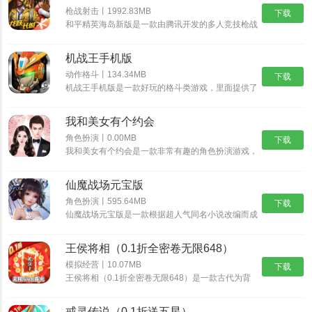
这一次的版本大更新内容非常丰富，带来了全新的玩法内容，还对原
枪战射击丨1992.83MB
下载
有模式进行了一定程度的优化，让玩家的游戏体验和游戏氛围都变得
和平精英海岛新版是一款由腾讯开发的多人竞技枪战
类游戏。在游戏中玩家将与上百位玩家共同竞争，参
更加出色，全新的载具和武器也给游戏的对战增添了别样的魅力，光
加军事演习，在游戏中将有超多的武器装备道具等你
机战王手机版
来拾取，玩家需要在警报圈内进行对战。
影工厂更是让人眼前一亮的特色内容，感兴趣的玩家快来了解一下
动作格斗丨134.34MB
下载
吧！
机战王手机版是一款好玩的格斗类游戏，里面提供了
超多的机甲造型，每一种机甲都具有不同的技能，让
更新日志：
你可以尽情的体验超多的格斗乐趣，并且还能够进入
我和美女有个约会
场景中开启冒险之旅，收集更多的装备提升机甲的属
【版本更新奖励】
性。
角色扮演丨0.00MB
下载
3月22日-3月26日活动期间更新版本即可获得：
我和美女有个约会是一款非常有趣的角色扮演游戏，
我和美女有个约会有着精美的画面和丰富的游戏内
更新礼宝箱x1、金币x3888、双倍金币卡x1(3日)、双倍经验卡x1(3
容，而这些角色都是真实人物，也可以选择自己比较
仙魔战场元宝版
日);
喜欢的角色，不断的提高自我的魅力，如果玩家对我
和美女有个约会感兴趣的话，那就快来预约体验游玩
角色扮演丨595.64MB
下载
主要更新内容：
吧！
仙魔战场元宝版是一款根据超人气同名小说改编而成
【全新版本主题玩法—冒险列车】
的玄幻修仙游戏，唯美经典的国风世界，自由御剑飞
行探索神秘的东方大陆，自由司仪畅游这个心跳仙侠
正值和平精英4周年之际，海岛中心和四周树立了全新的列车车站场
王侯将相（0.1折全密卷无限648）
世界，穿梭在神秘的仙魔大陆，沉浸式交友修炼，酣
战各路仙魔。
景，通过中心车站和分车站的联通，全新的“和平号”列车将带着各位
模拟经营丨10.07MB
下载
王侯将相（0.1折全密卷无限648）是一款古代为背
特种兵快速穿梭海岛，体验全新的主题战斗区域和趣味玩法，共同欢
景的经营养成手游，游戏中宏大的世界观让游戏与原
著剧情完美结合，丰富多样的玩法，特效爆表的技
庆4周年，开启新冒险!
戒灵传说（0.1折送五星）