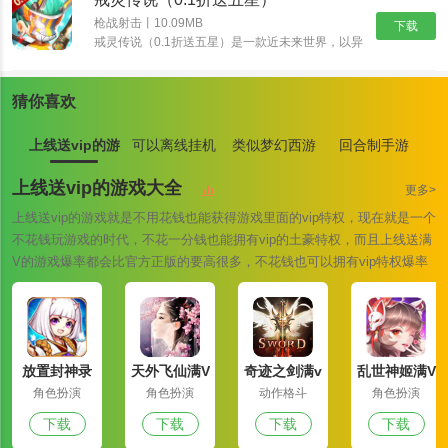
能，酣畅淋漓的战斗让你热血澎湃！
1. 新场景-中心车站：坐落在海岛中心位置，涵盖公园、广场、候车
枪战射击丨10.09MB
下载
戒灵传说（0.1折送五星）是一款近未来世界，以异
厅、站台等区域的大型现代化交通综合体，每间隔一段时间将发
能者、原力科技为背景的RPG卡牌大作。颠覆式创
出“和平号”列车前往分车站，快速联通整个海岛;
新卡组，海量卡牌搭配及阵营组合，衍生出丰富策略
与无穷趣味！爬天梯打Boss，丰富玩法，非比寻常
2. 新场景-分车站：分别坐落在G港、S城、核电站、军事基地，每间
猜你喜欢
的游戏体验！提升英雄战斗力，并最终抵御外星人入
侵。
隔一段时间可乘坐“和平号”列车前往中心车站;
上线送vip的游
可以离线挂机
类似梦幻西游
回合制手游
3. 新玩法-和平号列车：快速穿梭于中心车站和分车站之间，能帮助
戏大全
游戏大全
的手游大全
特种兵们更快的转移并获得丰富物资;
上线送vip的游戏大全
更多>
4. 新玩法-四周年庆典舞台：4周年大雕塑的庆典舞台分布于中心车站
上线送vip的游戏就是不用花钱也能获得游戏里面的vip特权，现在就是一个
不花钱玩游戏的时代，不花一分钱也能拥有vip的土豪特权，而且上线送满
和分车站，可在舞台与蛋糕互动，获得丰富物资及磁吸小火车;
V的游戏爆率都会比官方正版的要高很多，不花钱也可以拥有vip特权爆率
5. 新载具-磁吸小火车：单人便携磁力悬浮小火车，互相靠近后吸附
也是翻倍的上调，您还在等什么快来下载一款试试吧！
组成更长的小火车，吸附之后还能在载具上射击;
6. 新场景互动-光子鸡的手推车：分布在中心车站，互动可推起移动
阻挡敌人进攻，是战斗交火的强力掩体;
放置封神录
天外飞仙满V
奇迹之剑满v
乱世神姬满V
7. 新场景互动-自动车库：分布在中心车站，互动可召唤心仪的载具;
满v版
版
版
版
角色扮演
角色扮演
动作格斗
角色扮演
8. 新机制-召回任务：在规定的对局时间内，队友被淘汰的特种兵小
下载
下载
下载
下载
队将会收到召回任务，可前往指定地点召回被淘汰的队友;