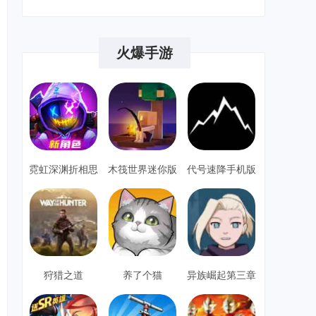
火爆手游
霓虹深渊折相思
木筏世界迷你版
代号速降手机版
单机安卓
狩猎之道
养了个猫
异族崛起第三章