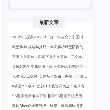
最新文章
2012cj（探索2012CJ：这一年改变了中国消费市场的关键趋势）
城堡防御-战略与技巧：全面解析城堡防御的关键要素
下限少女莲妹（探索下限少女莲妹：二次元文化中的另类角色魅力）
致敬韩寒的专属应用下载-一款融合韩寒作品的阅读APP最新版本
无法满足1980年 美国新奇篇章，网友：重温经典，体验不一样的精彩！
h动漫bt下载-H动漫BT下载资源大全：畅享海量高品质作品
SS漫画最新版本下载-畅享SS漫画手机应用安卓正式版v2.3.5
微软DirectX全新升级，玩家：画风和剧情双重提升，游戏体验前所未有！