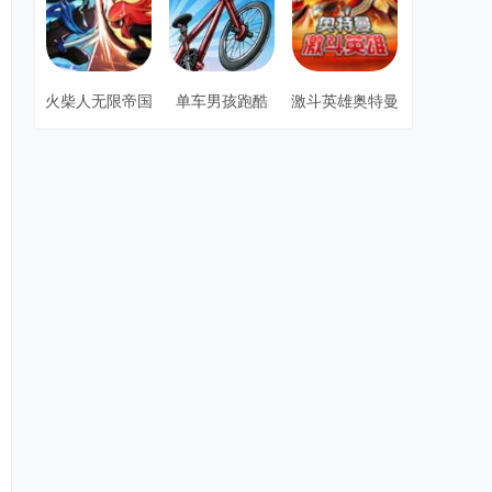
火柴人无限帝国
单车男孩跑酷
激斗英雄奥特曼
3d版