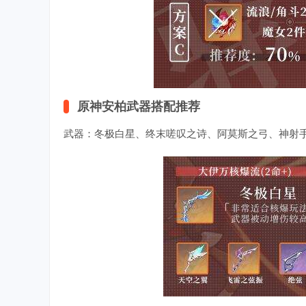
原神安柏武器搭配推荐
武器：冬极白星、终末嗟叹之诗、阿莫斯之弓、神射